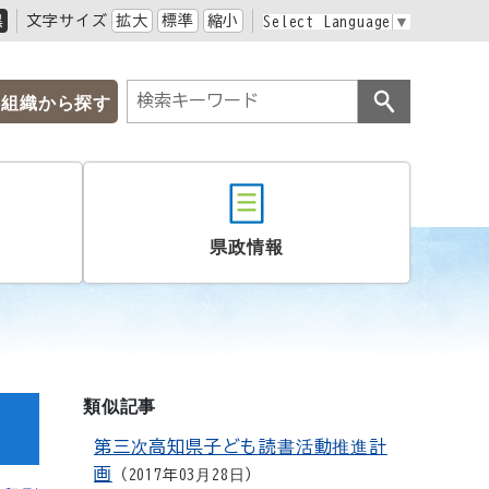
黒
文字サイズ
拡大
標準
縮小
Select Language
▼
組織から探す
県政情報
類似記事
第三次高知県子ども読書活動推進計
画
2017年03月28日