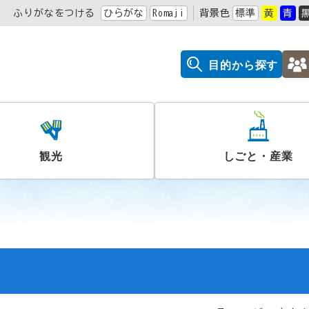
ふりがなをつける
ひらがな
Romaji
背景色
標準
黄
青
目的から探す
観光
しごと・産業