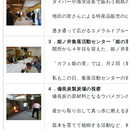
ダイバーや海水浴客で賑わう柏島の
地区の皆さんによる特産品販売のほか
透き通って広がるエメラルドブルー
３．姫ノ井集落活動センター「姫の
開所から４年目を迎えた、姫ノ井集
「カフェ姫の里」では、月２回（第
私もこの日、集落活動センターの皆
４．備長炭製炭場の視察
備長炭の原材料となるウバメガシの
釜から取り出して真っ赤に燃える炭
苗木を育てて植樹する活動など、将