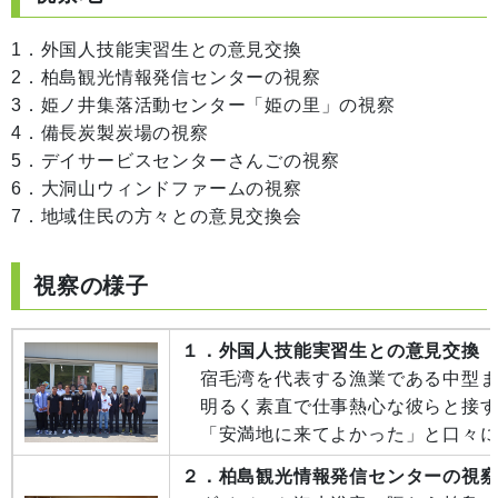
1．外国人技能実習生との意見交換
2．柏島観光情報発信センターの視察
3．姫ノ井集落活動センター「姫の里」の視察
4．備長炭製炭場の視察
5．デイサービスセンターさんごの視察
6．大洞山ウィンドファームの視察
7．地域住民の方々との意見交換会
視察の様子
１．外国人技能実習生との意見交換
宿毛湾を代表する漁業である中型ま
明るく素直で仕事熱心な彼らと接す
「安満地に来てよかった」と口々に
２．柏島観光情報発信センターの視