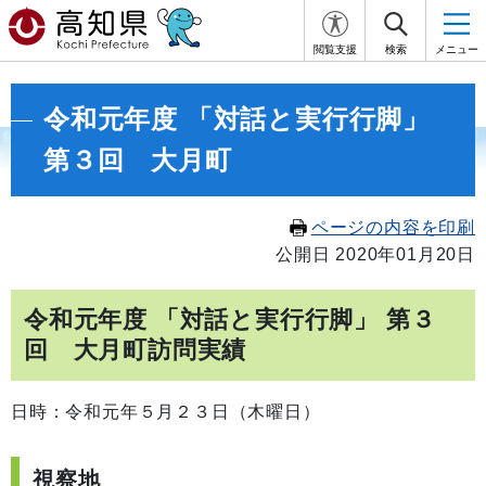
閲覧支援
検索
メニュー
令和元年度 「対話と実行行脚」
第３回 大月町
ページの内容を印刷
公開日 2020年01月20日
令和元年度 「対話と実行行脚」 第３
回 大月町訪問実績
日時：令和元年５月２３日（木曜日）
視察地