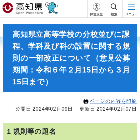
閲覧支援
検索
メニュー
高知県立高等学校の分校並びに課
程、学科及び科の設置に関する規
則の一部改正について（意見公募
期間：令和６年２月15日から３月
15日まで）
ページの内容を印刷
公開日 2024年02月09日
更新日 2024年02月07日
1 規則等の題名