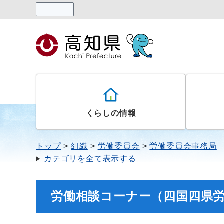
読み上げる
くらしの情報
トップ
組織
労働委員会
労働委員会事務局
カテゴリを全て表示する
労働相談コーナー（四国四県労