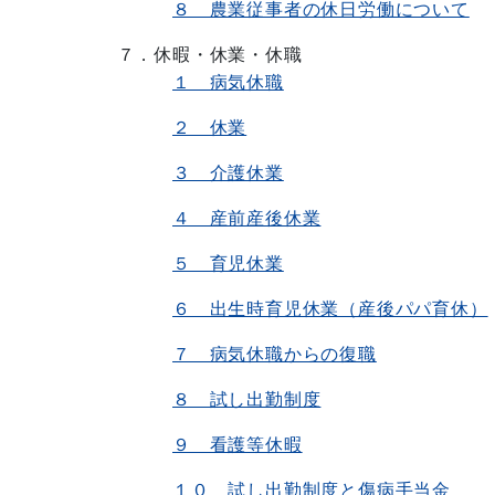
８ 農業従事者の休日労働について
７．休暇・休業・休職
１ 病気休職
２ 休業
３ 介護休業
４ 産前産後休業
５ 育児休業
６ 出生時育児休業（産後パパ育休）
７ 病気休職からの復職
８ 試し出勤制度
９ 看護等休暇
１０ 試し出勤制度と傷病手当金