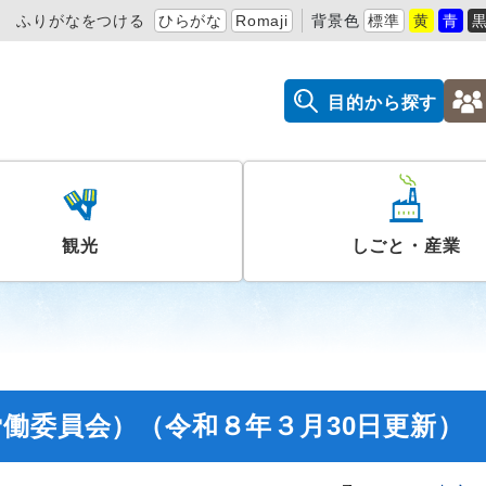
ふりがなをつける
ひらがな
Romaji
背景色
標準
黄
青
目的から探す
観光
しごと・産業
働委員会）（令和８年３月30日更新）