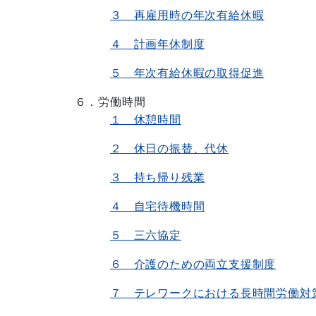
３ 再雇用時の年次有給休暇
４ 計画年休制度
５
年次有給休暇の取得促進
６．労働時間
１ 休憩時間
２ 休日の振替、代休
３ 持ち帰り残業
４ 自宅待機時間
５ 三六協定
６ 介護のための両立支援制度
７ テレワークにおける長時間労働対