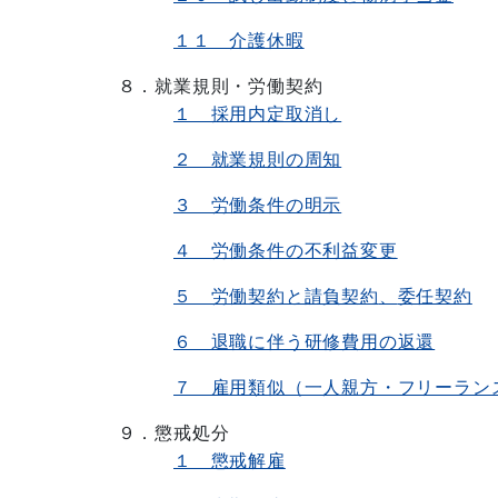
１１ 介護休暇
８．就業規則・労働契約
１ 採用内定取消し
２ 就業規則の周知
３ 労働条件の明示
４ 労働条件の不利益変更
５ 労働契約と請負契約
、
委任契約
６ 退職に伴う研修費用の返還
７ 雇用類似（一人親方・フリーラン
９．懲戒処分
１ 懲戒解雇