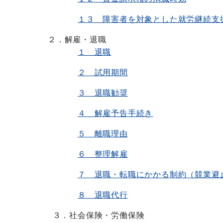
１３ 障害者を対象とした就労継続支
２．解雇・退職
１ 退職
２ 試用期間
３ 退職勧奨
４ 解雇予告手続き
５ 離職理由
６ 整理解雇
７ 退職・転職にかかる制約（競業避
８ 退職代行
３．社会保険・労働保険