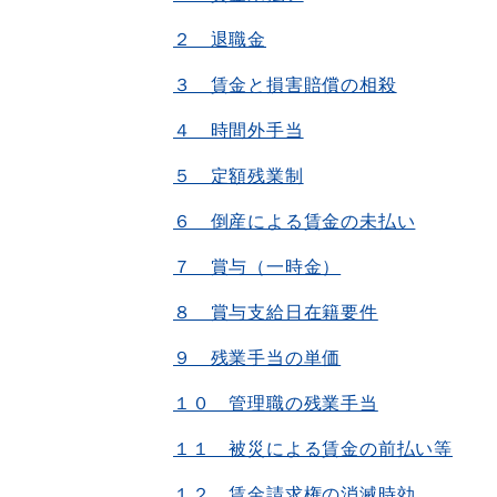
２ 退職金
３ 賃金と損害賠償の相殺
４ 時間外手当
５ 定額残業制
６ 倒産による賃金の未払い
７ 賞与（一時金）
８ 賞与支給日在籍要件
９ 残業手当の単価
１０ 管理職の残業手当
１１ 被災による賃金の前払い等
１２ 賃金請求権の消滅時効