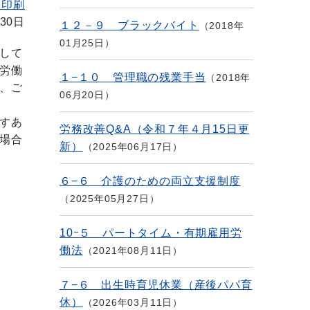
を印刷
30日
１２－９ ブラックバイト
2018年
01月25日
して
労働
１−１０ 管理職の残業手当
2018年
、ご
06月20日
すあ
労務改善Q&A（令和７年４月15日更
場合
新）
2025年06月17日
６−６ 介護のための両立支援制度
2025年05月27日
10ｰ５ パートタイム・有期雇用労
働法
2021年08月11日
７−６ 出生時育児休業（産後パパ育
休）
2026年03月11日