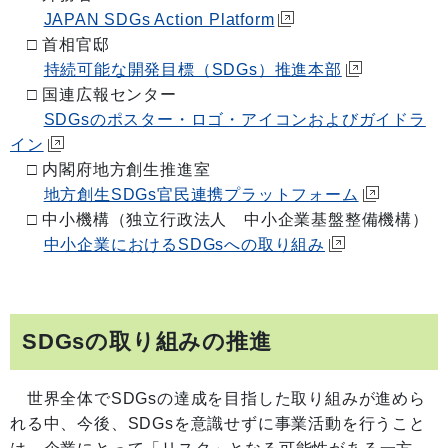
JAPAN SDGs Action Platform
□ 首相官邸
持続可能な開発目標（SDGs）推進本部
□ 国連広報センター
SDGsのポスター・ロゴ・アイコンおよびガイドラ
イン
□ 内閣府地方創生推進室
地方創生SDGs官民連携プラットフォーム
□ 中小機構（独立行政法人 中小企業基盤整備機構）
中小企業におけるSDGsへの取り組み
SDGsの取り組みの推進
世界全体でSDGsの達成を目指した取り組みが進めら
れる中、今後、SDGsを意識せずに事業活動を行うこと