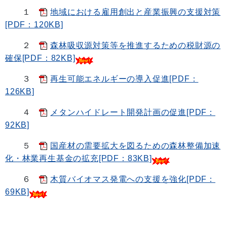
１
地域における雇用創出と産業振興の支援対策
[PDF：120KB]
２
森林吸収源対策等を推進するための税財源の
確保[PDF：82KB]
３
再生可能エネルギーの導入促進[PDF：
126KB]
４
メタンハイドレート開発計画の促進[PDF：
92KB]
５
国産材の需要拡大を図るための森林整備加速
化・林業再生基金の拡充[PDF：83KB]
６
木質バイオマス発電への支援を強化[PDF：
69KB]