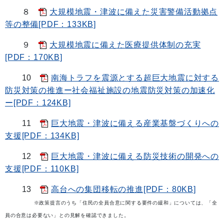
８
大規模地震・津波に備えた災害警備活動拠点
等の整備[PDF：133KB]
９
大規模地震に備えた医療提供体制の充実
[PDF：170KB]
10
南海トラフを震源とする超巨大地震に対する
防災対策の推進ー社会福祉施設の地震防災対策の加速化
ー[PDF：124KB]
11
巨大地震・津波に備える産業基盤づくりへの
支援[PDF：134KB]
12
巨大地震・津波に備える防災技術の開発への
支援[PDF：110KB]
13
高台への集団移転の推進[PDF：80KB]
※政策提言のうち「住民の全員合意に関する要件の緩和」については、「全
員の合意は必要ない」との見解を確認できました。