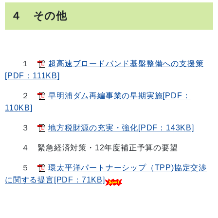
４ その他
１
超高速ブロードバンド基盤整備への支援策
[PDF：111KB]
２
早明浦ダム再編事業の早期実施[PDF：
110KB]
３
地方税財源の充実・強化[PDF：143KB]
４ 緊急経済対策・12年度補正予算の要望
５
環太平洋パートナーシップ（TPP)協定交渉
に関する提言[PDF：71KB]