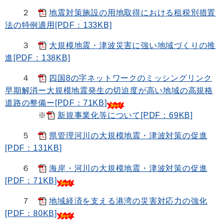
２
地震対策施設の用地取得における租税別措置
法の特例適用[PDF：133KB]
３
大規模地震・津波災害に強い地域づくりの推
進[PDF：138KB]
４
四国8の字ネットワークのミッシングリンク
早期解消ー大規模地震発生の切迫度が高い地域の高規格
道路の整備ー[PDF：71KB]
※
新規事業化等について[PDF：69KB]
５
県管理河川の大規模地震・津波対策の促進
[PDF：131KB]
６
海岸・河川の大規模地震・津波対策の促進
[PDF：71KB]
７
地域経済を支える港湾の災害対応力の強化
[PDF：80KB]