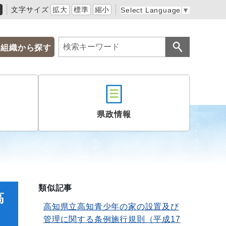
黒
文字サイズ
拡大
標準
縮小
Select Language
▼
組織から探す
県政情報
類似記事
高
高知県立高知青少年の家の設置及び
管理に関する条例施行規則（平成17