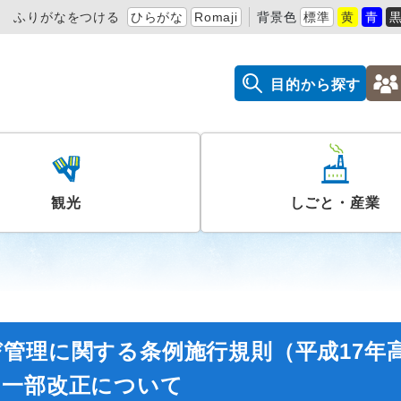
ふりがなをつける
ひらがな
Romaji
背景色
標準
黄
青
目的から探す
観光
しごと・産業
管理に関する条例施行規則（平成17年
の一部改正について