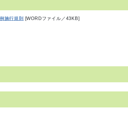
例施行規則
[WORDファイル／43KB]