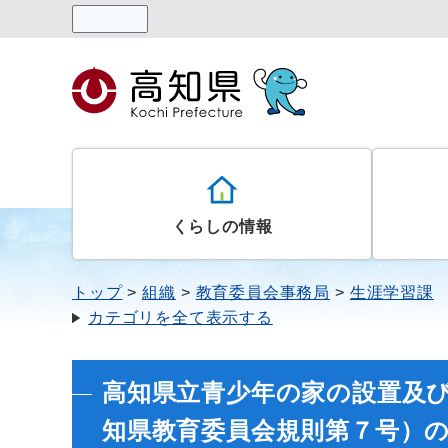
読み上げる
くらしの情報
トップ
組織
教育委員会事務局
生涯学習課
カテゴリを全て表示する
高知県立青少年の家の設置及び
知県教育委員会規則第７号）