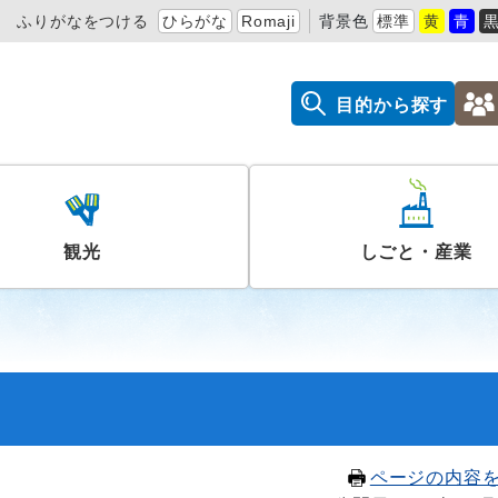
ふりがなをつける
ひらがな
Romaji
背景色
標準
黄
青
目的から探す
観光
しごと・産業
ページの内容