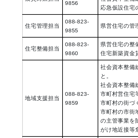
9856
応急仮設住宅
088-823-
住宅管理担当
県営住宅の管
9855
088-823-
県営住宅の整
住宅整備担当
9860
住宅新築資金
社会資本整備
と。
社会資本整備
088-823-
市町村営住宅
地域支援担当
9859
市町村の街づ
市町村の市街
の主管事業を
がけ地近接等