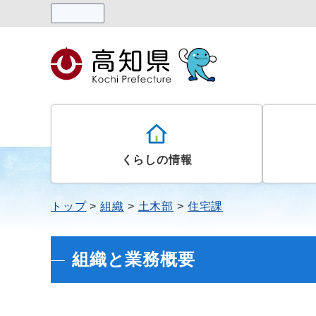
読み上げる
くらしの情報
トップ
組織
土木部
住宅課
組織と業務概要