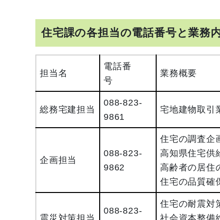
住宅課の各担当の電話番号と業務
電話番
担当名
業務概要
号
088-823-
総務宅建担当
宅地建物取引
9861
住宅の調査企
088-823-
高知県住宅供
企画担当
9862
高齢者の居住
住宅の品質確
住宅の耐震対
088-823-
震災対策担当
社会資本整備