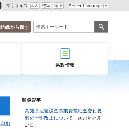
黒
文字サイズ
拡大
標準
縮小
Select Language
▼
組織から探す
県政情報
類似記事
高知県地籍調査事業費補助金交付要
綱の一部改正について
2023年04月
を印刷
14日