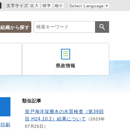
黒
文字サイズ
拡大
標準
縮小
Select Language
▼
組織から探す
県政情報
類似記事
室戸海洋深層水の水質検査（第39回
目 H24.10.2）結果について
2023年
を印刷
07月25日