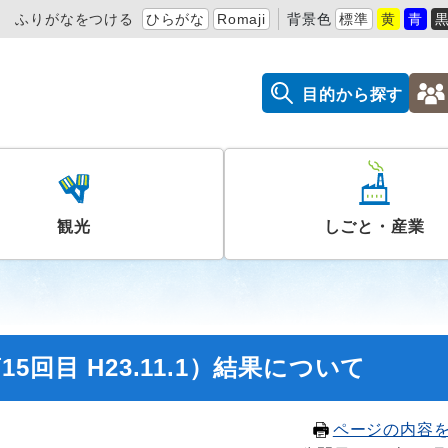
ふりがなをつける
ひらがな
Romaji
背景色
標準
黄
青
目的から探す
観光
しごと・産業
回目 H23.11.1）結果について
ページの内容