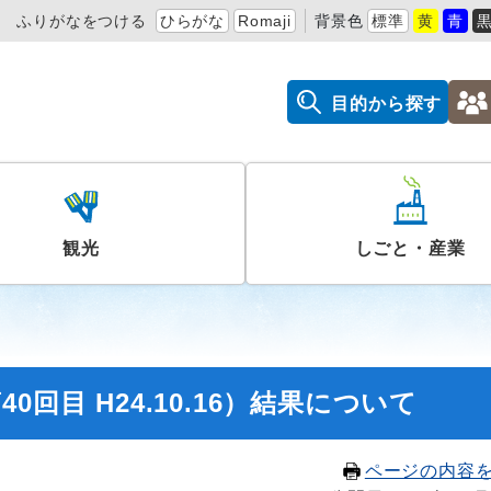
ふりがなをつける
ひらがな
Romaji
背景色
標準
黄
青
目的から探す
観光
しごと・産業
回目 H24.10.16）結果について
ページの内容