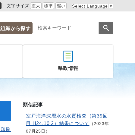
黒
文字サイズ
拡大
標準
縮小
Select Language
▼
組織から探す
県政情報
類似記事
室戸海洋深層水の水質検査（第39回
目 H24.10.2）結果について
2023年
を印刷
07月25日