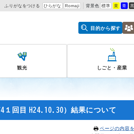
ふりがなをつける
ひらがな
Romaji
背景色
標準
黄
青
目的から探す
観光
しごと・産業
回目 H24.10.30）結果について
ページの内容