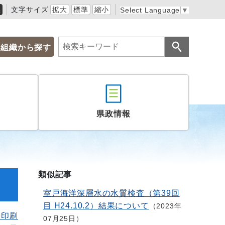
黒
文字サイズ
拡大
標準
縮小
Select Language
▼
組織から探す
県政情報
類似記事
室戸海洋深層水の水質検査（第39回
目 H24.10.2）結果について
2023年
を印刷
07月25日