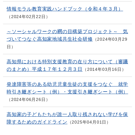
情報モラル教育実践ハンドブック（令和４年３月）
2024年02月22日
～ソーシャルワークの網の目構築プロジェクト～ 気
づいてつなぐ高知家地域共生社会研修
2024年03月29
日
高知県における特別支援教育の在り方について（審議
のまとめ）平成１７年１２月３日
2014年03月16日
発達障害等のある幼児児童生徒の支援をつなぐ 就学
時引き継ぎシート（例）・支援引き継ぎシート（例）
2024年06月26日
高知家の子どもたちが誰一人取り残されない学びを保
障するためのガイドライン
2025年04月01日