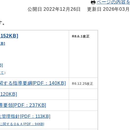
ページの内容
公開日 2022年12月26日
更新日 2026年03月
す。
52KB]
R8.6.1改正
B]
]
いて
）
る指導要綱[PDF：140KB]
R6.12.25改正
20KB]
[PDF：237KB]
指針[PDF：113KB]
するＱ＆Ａ[PDF：94KB]