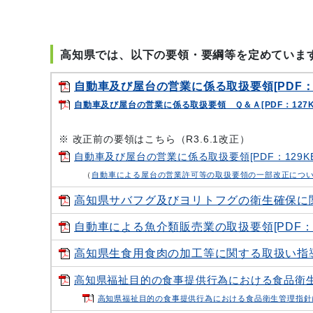
高知県では、以下の要領・要綱等を定めていま
自動車及び屋台の営業に係る取扱要領[PDF：1
自動車及び屋台の営業に係る取扱要領 Ｑ＆Ａ[PDF：127K
※ 改正前の要領はこちら（R3.6.1改正）
自動車及び屋台の営業に係る取扱要領[PDF：129KB
（
自動車による屋台の営業許可等の取扱要領の一部改正につ
高知県サバフグ及びヨリトフグの衛生確保に関す
自動車による魚介類販売業の取扱要領[PDF：1
高知県生食用食肉の加工等に関する取扱い指導要領
高知県福祉目的の食事提供行為における食品衛生管理
高知県福祉目的の食事提供行為における食品衛生管理指針に関