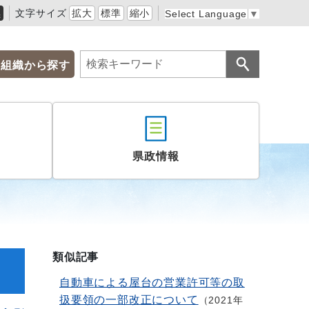
黒
文字サイズ
拡大
標準
縮小
Select Language
▼
組織から探す
県政情報
類似記事
自動車による屋台の営業許可等の取
扱要領の一部改正について
2021年