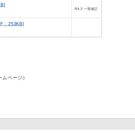
B]
R4.3 一部改訂
253KB]
ームページ）