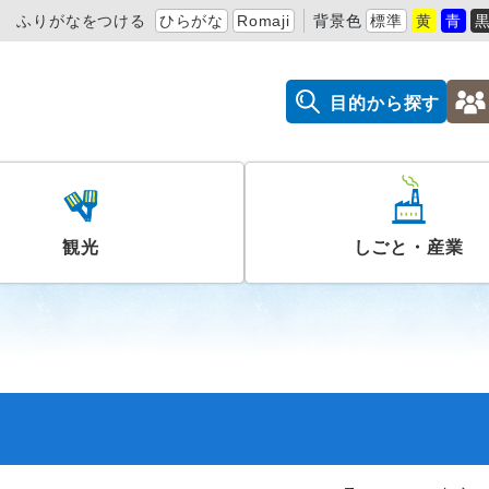
ふりがなをつける
ひらがな
Romaji
背景色
標準
黄
青
目的から探す
観光
しごと・産業