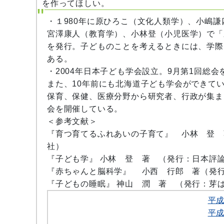
を作ってほしい。
・１980年に原ひろこ（文化人類学）、小嶋
宮澤康人（教育学）、小林登（小児医学）で「
を発行。子どものことを考えるときには、学際
ある。
・2004年日本子ども学会設立。9月第1回総会
また、10年前にも北海道子ども学会ができて
保育、保健、医療分野から研究者、行政が集ま
会を開催している。
＜参考文献＞
『育つ育てるふれあいの子育て』 小林 登 
社）
『子ども学』 小林 登 著 （発行：日本評
『赤ちゃんと脳科学』 小西 行郎 著（発
『子どもの睡眠』 神山 潤 著 （発行：芽
平
平