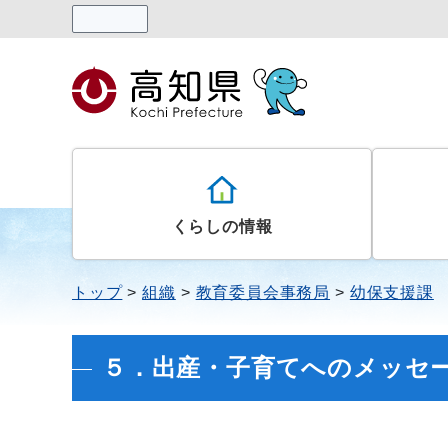
読み上げる
くらしの情報
トップ
組織
教育委員会事務局
幼保支援課
５．出産・子育てへのメッセ