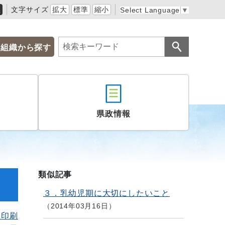
黒
文字サイズ
拡大
標準
縮小
Select Language
▼
組織から探す
県政情報
類似記事
３．乳幼児期に大切にしたいこと
2014年03月16日
を印刷