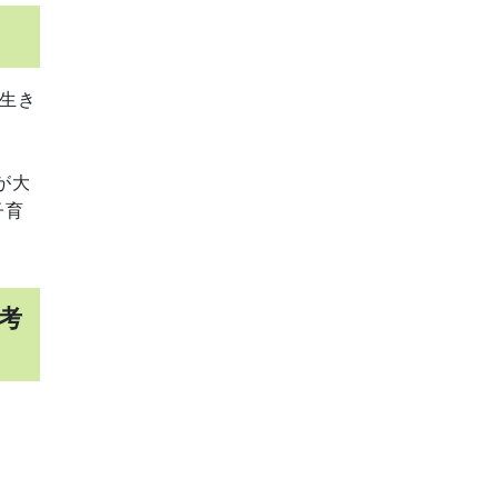
生き
が大
子育
を考