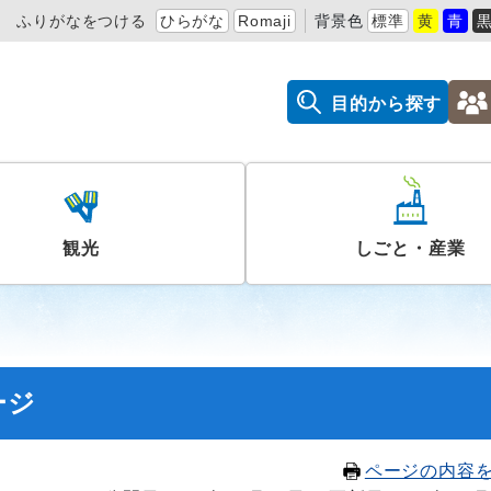
ふりがなをつける
ひらがな
Romaji
背景色
標準
黄
青
目的から探す
観光
しごと・産業
ージ
ページの内容