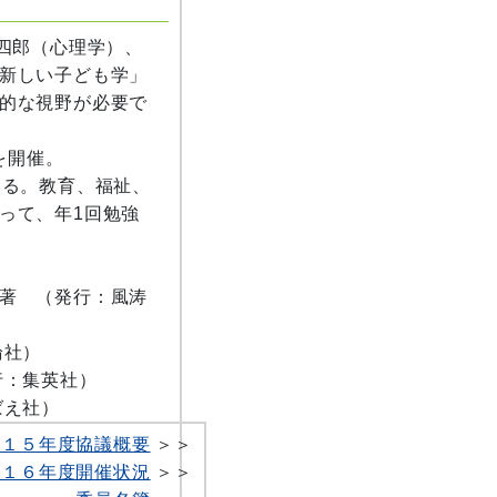
謙四郎（心理学）、
新しい子ども学」
的な視野が必要で
を開催。
いる。教育、福祉、
って、年1回勉強
著 （発行：風涛
論社）
行：集英社）
ばえ社）
成１５年度協議概要
＞＞
成１６年度開催状況
＞＞