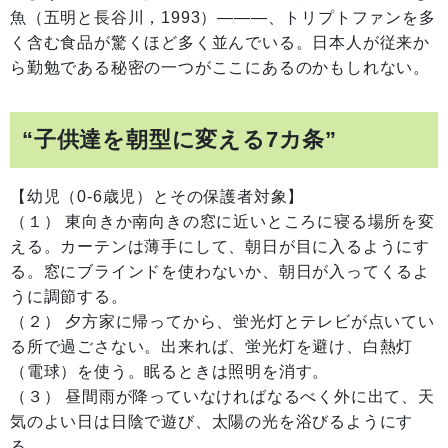
魚（五明と長谷川，1993）―――、トリプトファンを多
く含む食品が驚くほど多く並んでいる。日本人が従来か
ら勤勉である秘密の一つがここにあるのかもしれない。
“子供達を朝型に変える7カ条”
【幼児（0-6歳児）とその保護者対象】
（１） 東向きか南向きの窓に近いところに寝る場所を変
える。カーテンは薄手にして、朝日が目に入るようにす
る。窓にブラインドを使わないか、朝日が入ってくるよ
うに調節する。
（２） 夕方家に帰ってから、蛍光灯とテレビが点いてい
る所で過ごさない。出来れば、蛍光灯を避け、白熱灯
（電球）を使う。眠るときは照明を消す。
（３） 昼間雨が降っていなければなるべく外に出て、天
気のよい日は日陰で遊び、太陽の光を浴びるようにす
る。