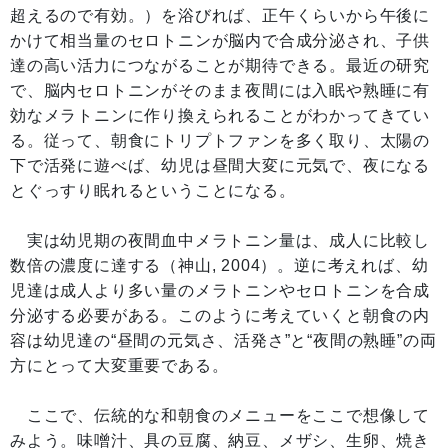
超えるので有効。）を浴びれば、正午くらいから午後に
かけて相当量のセロトニンが脳内で合成分泌され、子供
達の高い活力につながることが期待できる。最近の研究
で、脳内セロトニンがそのまま夜間には入眠や熟睡に有
効なメラトニンに作り換えられることがわかってきてい
る。従って、朝食にトリプトファンを多く取り、太陽の
下で活発に遊べば、幼児は昼間大変に元気で、夜になる
とぐっすり眠れるということになる。
実は幼児期の夜間血中メラトニン量は、成人に比較し
数倍の濃度に達する（神山, 2004）。逆に考えれば、幼
児達は成人より多い量のメラトニンやセロトニンを合成
分泌する必要がある。このように考えていくと朝食の内
容は幼児達の“昼間の元気さ、活発さ”と“夜間の熟睡”の両
方にとって大変重要である。
ここで、伝統的な和朝食のメニューをここで想像して
みよう。味噌汁、具の豆腐、納豆、メザシ、生卵、焼き