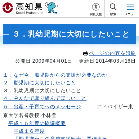
閲覧支援
検索
メニュー
３．乳幼児期に大切にしたいこと
ページの内容を印刷
公開日 2009年04月01日
更新日 2014年03月16日
１．なぜ今、胎児期からの支援が必要なのか
２．胎児期に大切にしたいこと
３．乳幼児期に大切にしたいこと
４．みんなで取り組んでほしいこと
５．出産・子育てへのメッセージ
アドバイザー
東
京大学名誉教授 小林登
平成１５年度の協議概要
平成１６年度
「胎児期からの育成支援部会」
開催状況