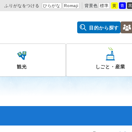
ふりがなをつける
ひらがな
Romaji
背景色
標準
黄
青
目的から探す
観光
しごと・産業