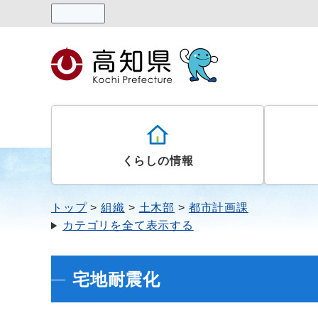
読み上げる
くらしの情報
トップ
組織
土木部
都市計画課
カテゴリを全て表示する
宅地耐震化