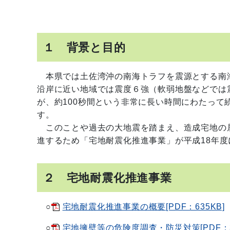
１ 背景と目的
本県では土佐湾沖の南海トラフを震源とする南
沿岸に近い地域では震度６強（軟弱地盤などでは
が、約100秒間という非常に長い時間にわたって
す。
このことや過去の大地震を踏まえ、造成宅地の
進するため「宅地耐震化推進事業」が平成18年
２ 宅地耐震化推進事業
○
宅地耐震化推進事業の概要[PDF：635KB]
○
宅地擁壁等の危険度調査・防災対策[PDF：3