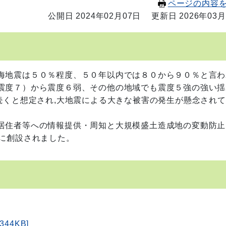
ページの内容
公開日 2024年02月07日
更新日 2026年03月
海地震は５０％程度、５０年以内では８０から９０％と言わ
震度７）から震度６弱、その他の地域でも震度５強の強い揺
続くと想定され,大地震による大きな被害の発生が懸念され
居住者等への情報提供・周知と大規模盛土造成地の変動防止
度に創設されました。
44KB]