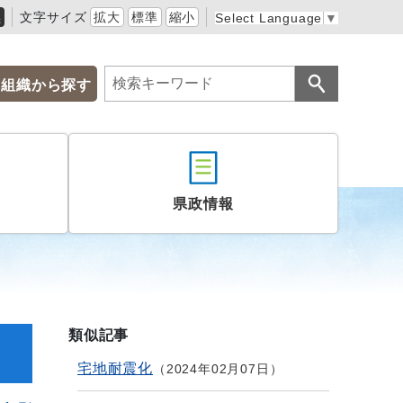
黒
文字サイズ
拡大
標準
縮小
Select Language
▼
組織から探す
県政情報
類似記事
宅地耐震化
2024年02月07日