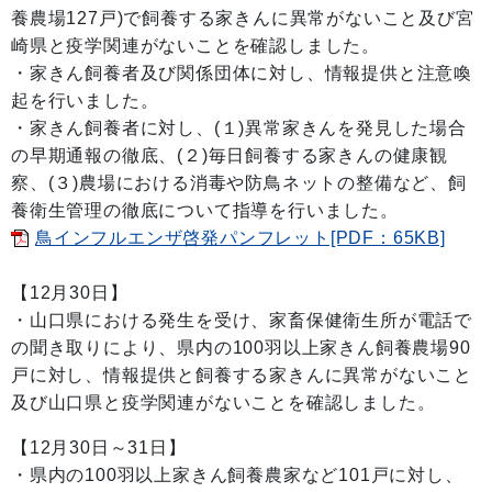
養農場127戸)で飼養する家きんに異常がないこと及び宮
崎県と疫学関連がないことを確認しました。
・家きん飼養者及び関係団体に対し、情報提供と注意喚
起を行いました。
・家きん飼養者に対し、(１)異常家きんを発見した場合
の早期通報の徹底、(２)毎日飼養する家きんの健康観
察、(３)農場における消毒や防鳥ネットの整備など、飼
養衛生管理の徹底について指導を行いました。
鳥インフルエンザ啓発パンフレット[PDF：65KB]
【12月30日】
・山口県における発生を受け、家畜保健衛生所が電話で
の聞き取りにより、県内の100羽以上家きん飼養農場90
戸に対し、情報提供と飼養する家きんに異常がないこと
及び山口県と疫学関連がないことを確認しました。
【12月30日～31日】
・県内の100羽以上家きん飼養農家など101戸に対し、