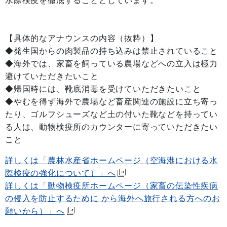
水際検疫を徹底することとしています。
【具体的なアナウンスの内容（抜粋）】
◆発生国からの肉製品の持ち込みは禁止されていること
◆海外では、家畜を飼っている農場などへの立入は極力
避けていただきたいこと
◆帰国時には、靴底消毒を受けていただきたいこと
◆やむを得ず海外で農場など畜産関連の施設に立ち寄っ
たり、ゴルフシューズなど土の付いた靴などを持ってい
る人は、動物検疫所のカウンターに寄っていただきたい
こと
詳しくは「農林水産省ホームページ（空海港における水
際検疫の強化について）」へ
詳しくは「動物検疫所ホームページ（家畜の伝染性疾病
の侵入を防止するために から海外へ旅行される方へのお
願いから）」へ