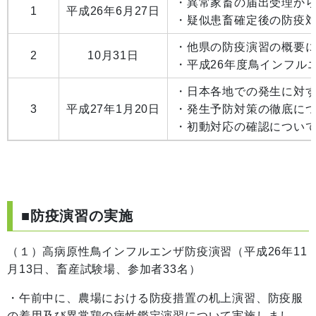
・異常家畜の届出受理か
1
平成26年6月27日
・疑似患畜確定後の防疫
・他県の防疫演習の概要
2
10月31日
・平成26年度鳥インフル
・日本各地での発生に対
3
平成27年1月20日
・発生予防対策の徹底に
・初動対応の確認につい
■防疫演習の実施
（１）高病原性鳥インフルエンザ防疫演習（平成26年11
月13日、畜産試験場、参加者33名）
・午前中に、農場における防疫措置の机上演習、防疫服
の着用及び異常鶏の病性鑑定演習について実施しまし