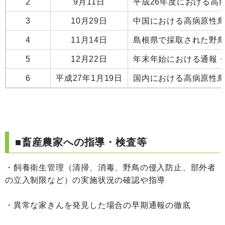
2
9月11日
平成26年度における高
3
10月29日
中国における高病原性
4
11月14日
島根県で採取された野鳥
5
12月22日
年末年始における通報
6
平成27年1月19日
国内における高病原性
■畜産農家への指導・検査等
・飼養衛生管理（清掃、消毒、野鳥の侵入防止、部外者
の立入制限など）の実施状況の確認や指導
・異常な家きんを発見した場合の早期通報の徹底