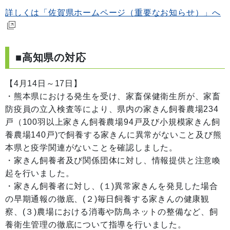
詳しくは「佐賀県ホームページ（重要なお知らせ）」へ
■高知県の対応
【4月14日～17日】
・熊本県における発生を受け、家畜保健衛生所が、家畜
防疫員の立入検査等により、県内の家きん飼養農場234
戸（100羽以上家きん飼養農場94戸及び小規模家きん飼
養農場140戸)で飼養する家きんに異常がないこと及び熊
本県と疫学関連がないことを確認しました。
・家きん飼養者及び関係団体に対し、情報提供と注意喚
起を行いました。
・家きん飼養者に対し、(１)異常家きんを発見した場合
の早期通報の徹底、(２)毎日飼養する家きんの健康観
察、(３)農場における消毒や防鳥ネットの整備など、飼
養衛生管理の徹底について指導を行いました。