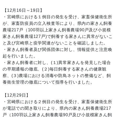
【12月16日～19日】
・宮崎県における１例目の発生を受け、家畜保健衛生所
が、家畜防疫員の立入検査等により、県内の家きん飼養
農場217戸（100羽以上家きん飼養農場90戸及び小規模
家きん飼養農場127戸)で飼養する家きんに異常がないこ
と及び宮崎県と疫学関連がないことを確認しました。
・家きん飼養者及び関係団体に対し、情報提供と注意喚
起を行いました。
・家きん飼養者に対し、(１)異常家きんを発見した場合
の早期通報の徹底、(２)毎日飼養する家きんの健康観
察、(３)農場における消毒や防鳥ネットの整備など、飼
養衛生管理の徹底について指導を行いました。
【12月29日】
・宮崎県における２例目の発生を受け、家畜保健衛生所
が電話での聞き取りにより、県内の家きん飼養農場217
戸（100羽以上家きん飼養農場90戸及び小規模家きん飼