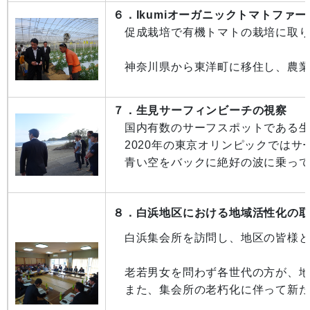
６．Ikumiオーガニックトマトファ
促成栽培で有機トマトの栽培に取り
神奈川県から東洋町に移住し、農業
７．生見サーフィンビーチの視察
国内有数のサーフスポットである生
2020年の東京オリンピックではサ
青い空をバックに絶好の波に乗って
８．白浜地区における地域活性化の
白浜集会所を訪問し、地区の皆様と
老若男女を問わず各世代の方が、地
また、集会所の老朽化に伴って新た