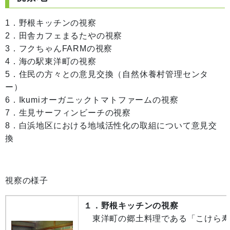
1．野根キッチンの視察
2．田舎カフェまるたやの視察
3．フクちゃんFARMの視察
4．海の駅東洋町の視察
5．住民の方々との意見交換（自然休養村管理センタ
ー）
6．Ikumiオーガニックトマトファームの視察
7．生見サーフィンビーチの視察
8．白浜地区における地域活性化の取組について意見交
換
視察の様子
１．野根キッチン
の視察
東洋町の郷土料理である「こけら寿