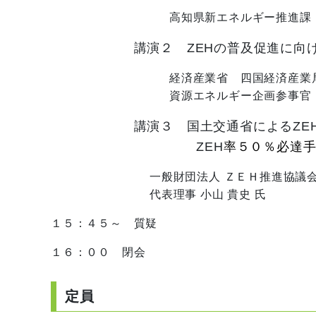
高知県新エネルギー推進課
講演２ ZEHの普及促進に向
経済産業省 四国経済産業局 資
資源エネルギー企画参事官 山田
講演３ 国土交通省によるZE
ZEH
率５０％必達
一般財団法人 ＺＥＨ推進協
代表理事 小山 貴史 氏
１５：４５～ 質疑
１６：００ 閉会
定員