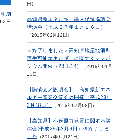
日
を印刷
高知県新エネルギー導入促進協議会
02日
講演会（平成２７年１月１６日）
2015年02月12日
＜終了しました＞高知県地産地消型
再生可能エネルギーに関するシンポ
ジウム開催（28.1.14）
2016年01月
15日
【講演会／説明会】 高知県新エネ
ルギー産業交流会の開催（平成28年
2月18日）
2016年02月09日
【高知県】小形風力発電に関する講
演会(平成29年2月9日）※終了しま
した
2017年02月21日