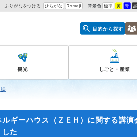
ふりがなをつける
ひらがな
Romaji
背景色
標準
黄
青
目的から探す
観光
しごと・産業
進課
ネルギーハウス（ＺＥＨ）に関する講演
ました