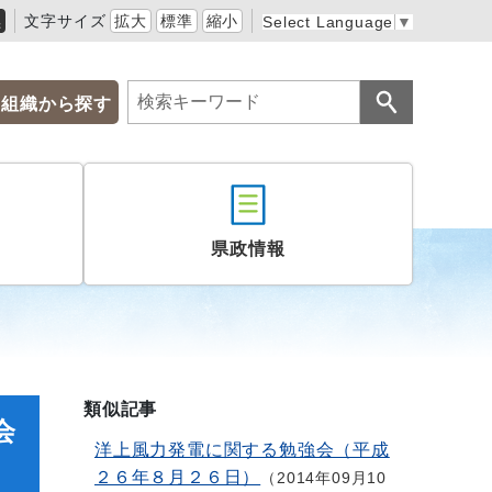
黒
文字サイズ
拡大
標準
縮小
Select Language
▼
組織から探す
県政情報
類似記事
会
洋上風力発電に関する勉強会（平成
２６年８月２６日）
2014年09月10