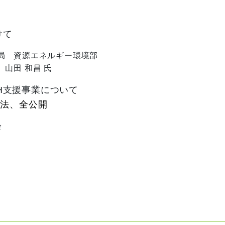
けて
源エネルギー環境部
 和昌 氏
H支援事業について
手法、全公開
議会