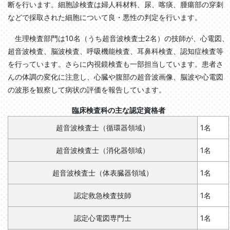
断を行います。細胞診検査は婦人科材料、尿、喀痰、腫瘍部の穿刺
などで採取された細胞について良・悪性の判定を行います。
生理検査部門は10名（うち超音波検査士2名）の技師が、心電図、
超音波検査、脳波検査、呼吸機能検査、耳鼻科検査、認知症検査等
を行っています。さらに内視鏡検査も一部担当しています。患者さ
んの体調の変化に注意し、心臓や腹部の超音波画像、脳波や心電図
の波形を観察して病状の評価を報告しています。
臨床検査科の主な認定資格者
超音波検査士（循環器領域）
1名
超音波検査士（消化器領域）
1名
超音波検査士（体表臓器領域）
1名
認定救急検査技師
1名
認定心電図専門士
1名