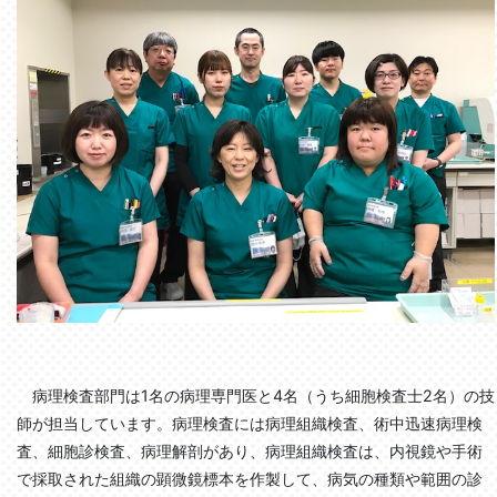
病理検査部門は1名の病理専門医と4名（うち細胞検査士2名）の技
師が担当しています。病理検査には病理組織検査、術中迅速病理検
査、細胞診検査、病理解剖があり、病理組織検査は、内視鏡や手術
で採取された組織の顕微鏡標本を作製して、病気の種類や範囲の診