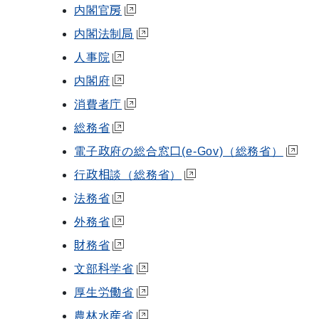
内閣官房
内閣法制局
人事院
内閣府
消費者庁
総務省
電子政府の総合窓口(e-Gov)（総務省）
行政相談（総務省）
法務省
外務省
財務省
文部科学省
厚生労働省
農林水産省