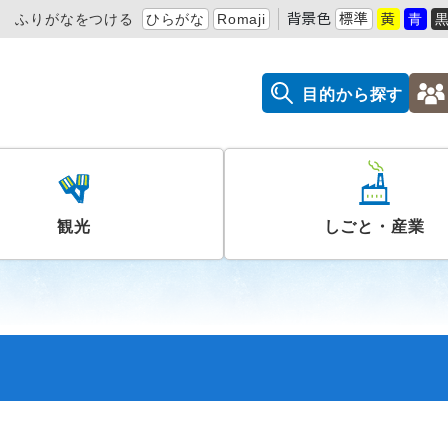
ふりがなをつける
ひらがな
Romaji
背景色
標準
黄
青
目的から探す
観光
しごと・産業