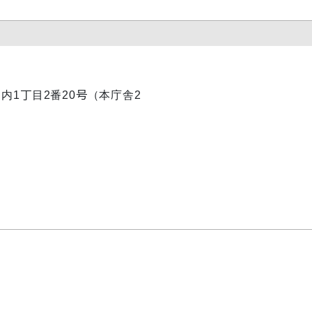
丸ノ内1丁目2番20号（本庁舎2