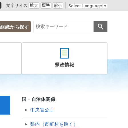
黒
文字サイズ
拡大
標準
縮小
Select Language
▼
組織から探す
県政情報
国・自治体関係
中央官公庁
県内（市町村を除く）