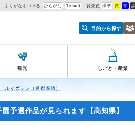
ふりがなをつける
ひらがな
Romaji
背景色
標準
黄
青
目的から探す
観光
しごと・産業
ールマガジン（首都圏版）
子園予選作品が見られます【高知県】