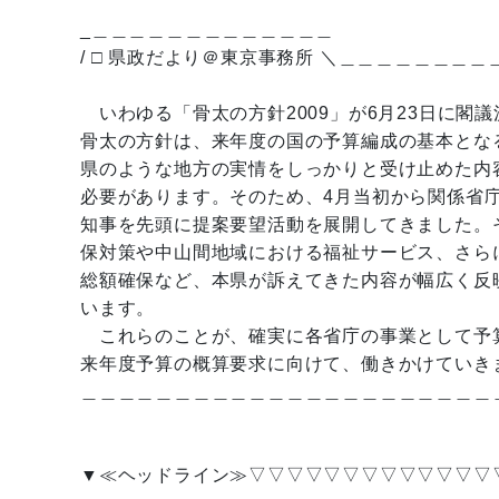
_＿＿＿＿＿＿＿＿＿＿＿＿＿
/ □ 県政だより＠東京事務所 ＼＿＿＿＿＿＿＿
いわゆる「骨太の方針2009」が6月23日に閣
骨太の方針は、来年度の国の予算編成の基本とな
県のような地方の実情をしっかりと受け止めた内
必要があります。そのため、4月当初から関係省
知事を先頭に提案要望活動を展開してきました。
保対策や中山間地域における福祉サービス、さら
総額確保など、本県が訴えてきた内容が幅広く反
います。
これらのことが、確実に各省庁の事業として予
来年度予算の概算要求に向けて、働きかけていき
＿＿＿＿＿＿＿＿＿＿＿＿＿＿＿＿＿＿＿＿＿＿
▼≪ヘッドライン≫▽▽▽▽▽▽▽▽▽▽▽▽▽