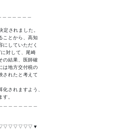
＿＿＿＿＿＿＿＿
議決定されました。
ることから、高知
容にしていただく
庁に対して、尾崎
その結果、医師確
には地方交付税の
映されたと考えて
算化されますよう、
ます。
＿＿＿＿＿＿＿＿
▽▽▽▽▽▽▽▼