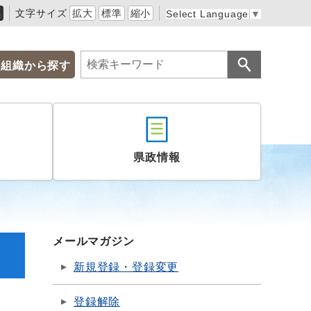
黒
文字サイズ
拡大
標準
縮小
Select Language
▼
組織から探す
県政情報
メールマガジン
新規登録・登録変更
登録解除