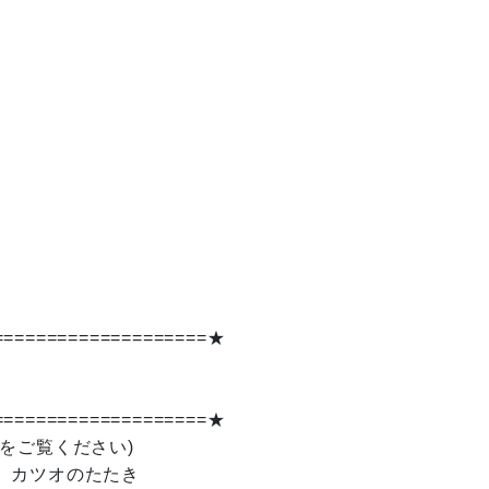
====================★
====================★
をご覧ください)
。カツオのたたき