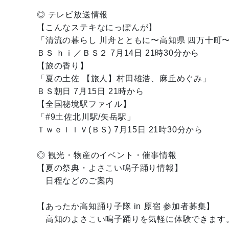
◎ テレビ放送情報
【こんなステキなにっぽんが】
「清流の暮らし 川舟とともに〜高知県 四万十町
ＢＳ ｈｉ／ＢＳ２ 7月14日 21時30分から
【旅の香り】
「夏の土佐 【旅人】村田雄浩、麻丘めぐみ」
ＢＳ朝日 7月15日 21時から
【全国秘境駅ファイル】
「#9土佐北川駅/矢岳駅」
ＴｗｅｌｌＶ(ＢＳ) 7月15日 21時30分から
◎ 観光・物産のイベント・催事情報
【夏の祭典・よさこい鳴子踊り情報】
日程などのご案内
【あったか高知踊り子隊 in 原宿 参加者募集】
高知のよさこい鳴子踊りを気軽に体験できます