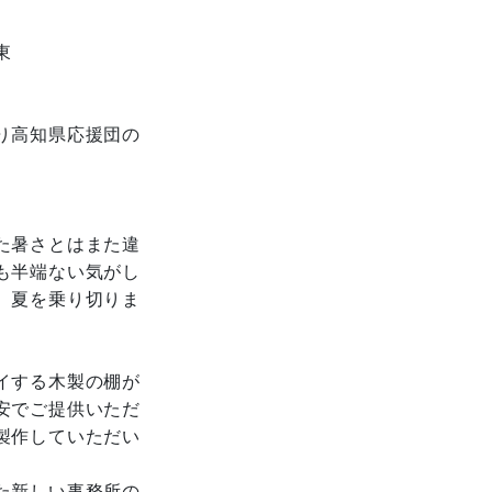
東
》
り高知県応援団の
た暑さとはまた違
も半端ない気がし
、夏を乗り切りま
イする木製の棚が
安でご提供いただ
製作していただい
た新しい事務所の