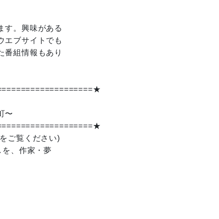
ます。興味がある
ウエブサイトでも
た番組情報もあり
====================★
町〜
====================★
をご覧ください)
しを、作家・夢