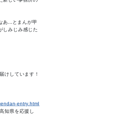
...とまんが甲
がしみじみ感じた
お届けしています！
uendan-entry.html
高知県を応援し