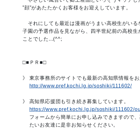
”顔”があたたかくお客様をお迎えしています。
それにしても最近は漫画がうまい高校生がいるなあ
子園の予選作品を見ながら、四半世紀前の高校生
ことでした...(^^;ゝ
□■ＰＲ■□
》 東京事務所のサイトでも最新の高知県情報を
http://www.pref.kochi.lg.jp/soshiki/111602/
》 高知県応援団も引き続き募集しています。
https://www.pref.kochi.lg.jp/soshiki/111602/o
フォームから簡単にお申し込みできますので、
たいお友達に是非お知らせください。