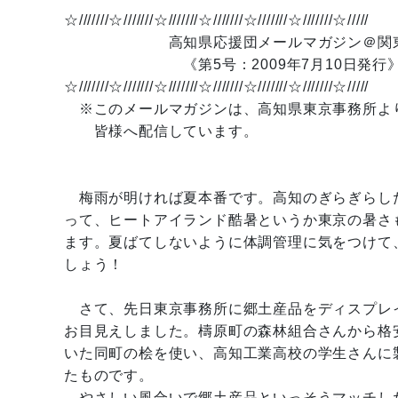
☆///////☆///////☆///////☆///////☆///////☆///////☆/////
高知県応援団メールマガジン＠関
《第5号：2009年7月10日発行
☆///////☆///////☆///////☆///////☆///////☆///////☆/////
※このメールマガジンは、高知県東京事務所よ
皆様へ配信しています。
梅雨が明ければ夏本番です。高知のぎらぎらし
って、ヒートアイランド酷暑というか東京の暑さ
ます。夏ばてしないように体調管理に気をつけて
しょう！
さて、先日東京事務所に郷土産品をディスプレ
お目見えしました。檮原町の森林組合さんから格
いた同町の桧を使い、高知工業高校の学生さんに
たものです。
やさしい風合いで郷土産品といっそうマッチし