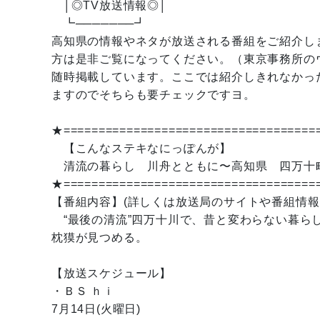
│◎TV放送情報◎│
┗───────┛
高知県の情報やネタが放送される番組をご紹介し
方は是非ご覧になってください。（東京事務所の
随時掲載しています。ここでは紹介しきれなかっ
ますのでそちらも要チェックですヨ。
★====================================
【こんなステキなにっぽんが】
清流の暮らし 川舟とともに〜高知県 四万十
★====================================
【番組内容】(詳しくは放送局のサイトや番組情報
“最後の清流”四万十川で、昔と変わらない暮ら
枕獏が見つめる。
【放送スケジュール】
・ＢＳ ｈｉ
7月14日(火曜日)