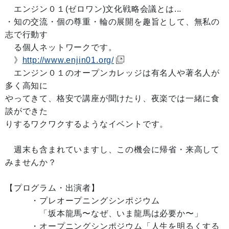
エンジン０１(ゼロワン)文化戦略会議とは...
・知の交流・個の尊重・輪の展開を趣旨として、無私の
志で行動す
る個人ネットワークです。
》
http://www.enjin01.org/
エンジン０１のオープンカレッジは有名人や著名人が
多く高知に
やってきて、格安で講座が聞けたり、夜楽では一緒に食
談ができた
りするワクワクするようなイベントです。
週末も含まれていますし、この機会に帰省・来高して
みませんか？
【プログラム・出演者】
・プレオープニングシンポジウム
「坂本龍馬〜なぜ、いま龍馬は必要か〜」
・オープニングシンポジウム「人生を明るくする