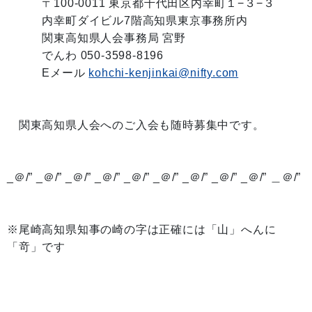
〒100-0011 東京都千代田区内幸町１−３−３
内幸町ダイビル7階高知県東京事務所内
関東高知県人会事務局 宮野
でんわ 050-3598-8196
Eメール
kohchi-kenjinkai@nifty.com
関東高知県人会へのご入会も随時募集中です。
_＠/” _＠/” _＠/” _＠/” _＠/” _＠/” _＠/” _＠/” _＠/” ＿＠/”
※尾崎高知県知事の崎の字は正確には「山」へんに
「竒」です