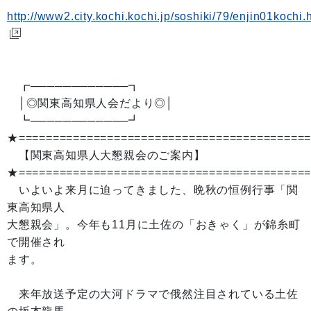
http://www2.city.kochi.kochi.jp/soshiki/79/enjin01kochi.
┏────────────┓
│◎関東高知県人会だより◎│
┗────────────┛
★==========================================
【関東高知県人大懇親会のご案内】
★==========================================
いよいよ来月に迫ってきました、晩秋の恒例行事「関
東高知県人
大懇親会」。今年も11月に土佐の「おきゃく」が錦糸町
で開催され
ます。
来年放送予定の大河ドラマで俄然注目されている土佐