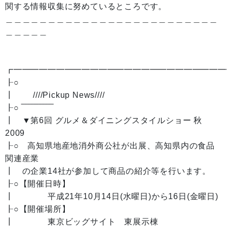
関する情報収集に努めているところです。
＿＿＿＿＿＿＿＿＿＿＿＿＿＿＿＿＿＿＿＿＿＿＿＿＿
＿＿＿＿＿
┏━━━━━━━━━━━━━━━━━━━━━━━━━
┠○
┃ ////Pickup News////
┠○ ‾‾‾‾‾‾‾‾‾‾‾
┃ ▼第6回 グルメ＆ダイニングスタイルショー 秋
2009
┠○ 高知県地産地消外商公社が出展、高知県内の食品
関連産業
┃ の企業14社が参加して商品の紹介等を行います。
┠○【開催日時】
┃ 平成21年10月14日(水曜日)から16日(金曜日)
┠○【開催場所】
┃ 東京ビッグサイト 東展示棟