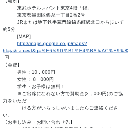
【場所】
東武ホテルレバント東京4階「錦」
東京都墨田区錦糸一丁目2番2号
JRまたは地下鉄半蔵門線錦糸町駅北口から歩いて
約5分
[MAP]
http://maps.google.co.jp/maps?
hl=ja&tab=wl&q=％E6％9D％B1％E4％BA％AC％E
【会費】
男性：10，000円
女性： 8，000円
学生・お子様は無料！
※ご出席になれない方で賛助金(2，000円)のご協
力をいただ
ける方がいらっしゃいましたらご連絡くださ
い。
【お申し込み・お問い合わせ先】