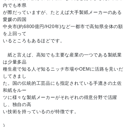
内でも本県
が際だっていますが、たとえば大手製紙メーカーのある
愛媛の四国
中央市(約6800億円/H20年)など一都市で高知県全体の額
を上回って
いるところもあるほどです。
紙と言えば、高知でも主要な産業の一つである製紙業
は少量多品
種生産で知る人ぞ知るニッチ市場やOEMに活路を見いだ
してきまし
た。国の伝統的工芸品にも指定されている手漉きの土佐
和紙をルー
ツに様々な製紙メーカーがそれぞれの得意分野で活躍
し、独自の高
い技術を持っているのが特徴です。
》