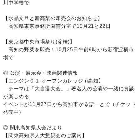
川中学校で
【水晶文旦と新高梨の即売会のお知らせ】
高知県東京事務所園芸分室で10月21と22日
【東京都中央市場祭り(淀橋)】
高知の野菜を即売！10月25日午前9時から新宿淀橋市
場で
◎ 公演・展示会・映画関連情報
【エンジン０１ オープンカレッジin高知】
テーマは「大自慢大会。」著名人の公演や一緒に食談
が楽しめる
イベントが11月27日から高知市かるぽーとで（チケット
発売中）
◎ 関東高知県人会だより
【関東高知県人大懇親会のご案内】