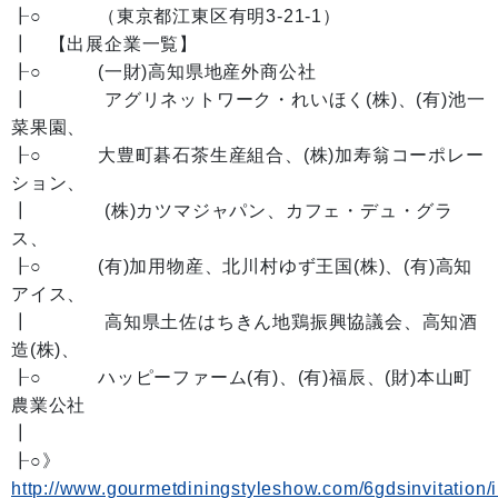
┠○ （東京都江東区有明3-21-1）
┃ 【出展企業一覧】
┠○ (一財)高知県地産外商公社
┃ アグリネットワーク・れいほく(株)、(有)池一
菜果園、
┠○ 大豊町碁石茶生産組合、(株)加寿翁コーポレー
ション、
┃ (株)カツマジャパン、カフェ・デュ・グラ
ス、
┠○ (有)加用物産、北川村ゆず王国(株)、(有)高知
アイス、
┃ 高知県土佐はちきん地鶏振興協議会、高知酒
造(株)、
┠○ ハッピーファーム(有)、(有)福辰、(財)本山町
農業公社
┃
┠○》
http://www.gourmetdiningstyleshow.com/6gdsinvitation/