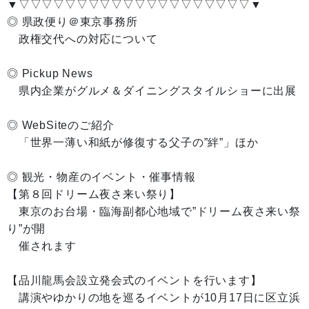
▼▽▽▽▽▽▽▽▽▽▽▽▽▽▽▽▽▽▽▽▽▼
◎ 県政便り＠東京事務所
政権交代への対応について
◎ Pickup News
県内企業がグルメ＆ダイニングスタイルショーに出展
◎ WebSiteのご紹介
「世界一薄い和紙が修復する父子の”絆”」ほか
◎ 観光・物産のイベント・催事情報
【第８回ドリーム夜さ来い祭り】
東京のお台場・臨海副都心地域で”ドリーム夜さ来い祭
り”が開
催されます
【品川龍馬会設立発会式のイベントを行います】
講演やゆかりの地を巡るイベントが10月17日に区立浜