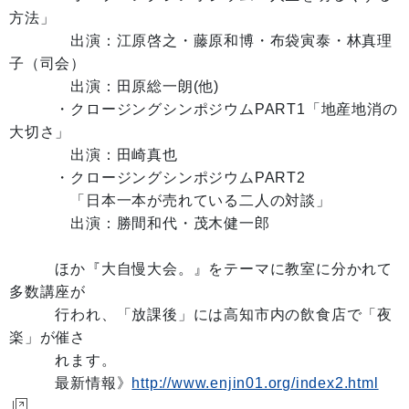
方法」
出演：江原啓之・藤原和博・布袋寅泰・林真理
子（司会）
出演：田原総一朗(他)
・クロージングシンポジウムPART1「地産地消の
大切さ」
出演：田崎真也
・クロージングシンポジウムPART2
「日本一本が売れている二人の対談」
出演：勝間和代・茂木健一郎
ほか『大自慢大会。』をテーマに教室に分かれて
多数講座が
行われ、「放課後」には高知市内の飲食店で「夜
楽」が催さ
れます。
最新情報》
http://www.enjin01.org/index2.html