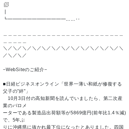
┃
┗━━━━━━━━━━━━……‥
＿＿＿＿＿＿＿＿＿＿＿＿＿＿＿＿＿＿＿＿＿＿＿＿＿
＿＿＿＿＿
＼／＼／＼／＼／＼／＼／＼／＼／＼／＼／＼／＼／＼
／＼／＼／
−WebSiteのご紹介−
■日経ビジネスオンライン「世界一薄い和紙が修復する
父子の”絆”」
10月3日付の高知新聞を読んでいましたら、第二次産
業のバロメ
ーターである製造品出荷額等が5869億円(前年比1.4％減)
で、5年ぶ
りに沖縄県に抜かれ最下位になったとありました。四国