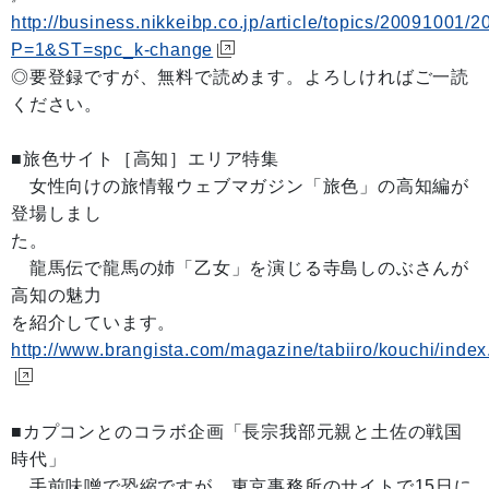
http://business.nikkeibp.co.jp/article/topics/20091001/
P=1&ST=spc_k-change
◎要登録ですが、無料で読めます。よろしければご一読
ください。
■旅色サイト［高知］エリア特集
女性向けの旅情報ウェブマガジン「旅色」の高知編が
登場しまし
た。
龍馬伝で龍馬の姉「乙女」を演じる寺島しのぶさんが
高知の魅力
を紹介しています。
http://www.brangista.com/magazine/tabiiro/kouchi/index
■カプコンとのコラボ企画「長宗我部元親と土佐の戦国
時代」
手前味噌で恐縮ですが、東京事務所のサイトで15日に