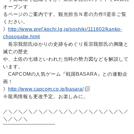
オープンす
るページのご案内です。観光担当Ｎ君の力作!!是非ご覧
ください。
》
http://www.pref.kochi.lg.jp/soshiki/111602/kanko-
chosogabe.html
長宗我部氏ゆかりの史跡をめぐり長宗我部氏の興隆と
滅亡の歴史
や、土佐の七雄といわれた当時の勢力図などを解説して
います。
CAPCOMの人気ゲーム『戦国BASARA』との連動企
画！
》
http://www.capcom.co.jp/basara/
※龍馬情報も更改予定。お楽しみに。
／＼／＼／＼／＼／＼／＼／＼／＼／＼／＼／＼／＼／
＼／＼／＼
‾‾‾‾‾‾‾‾‾‾‾‾‾‾‾‾‾‾‾‾‾‾‾‾‾‾‾‾‾‾