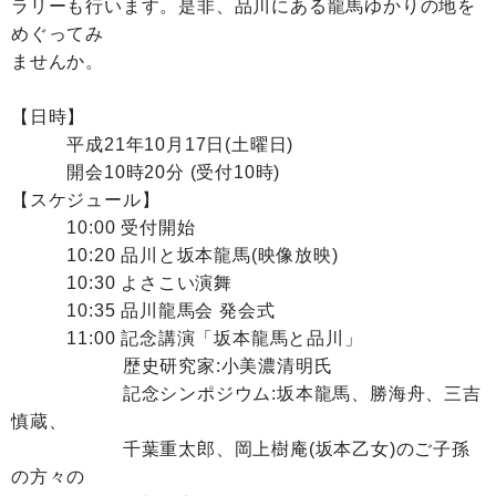
ラリーも行います。是非、品川にある龍馬ゆかりの地を
めぐってみ
ませんか。
【日時】
平成21年10月17日(土曜日)
開会10時20分 (受付10時)
【スケジュール】
10:00 受付開始
10:20 品川と坂本龍馬(映像放映)
10:30 よさこい演舞
10:35 品川龍馬会 発会式
11:00 記念講演「坂本龍馬と品川」
歴史研究家:小美濃清明氏
記念シンポジウム:坂本龍馬、勝海舟、三吉
慎蔵、
千葉重太郎、岡上樹庵(坂本乙女)のご子孫
の方々の