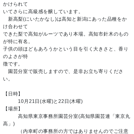
かけられて
いてさらに高級感を醸しています。
新高梨(にいたかなし)は高知と新潟にあった品種をか
け合わせて
できた梨で高知がルーツであり本場。高知市針木のもの
が特に有名。
子供の頭ほどもあろうかという目を引く大きさと、香り
のよさが特
徴です。
園芸分室で販売しますので、是非お立ち寄りくださ
い。
【日時】
10月21日(水曜)と22日(木曜)
【場所】
高知県東京事務所園芸分室(高知県園芸連「東京丸
高」)
（内幸町の事務所の方ではありませんのでご注意