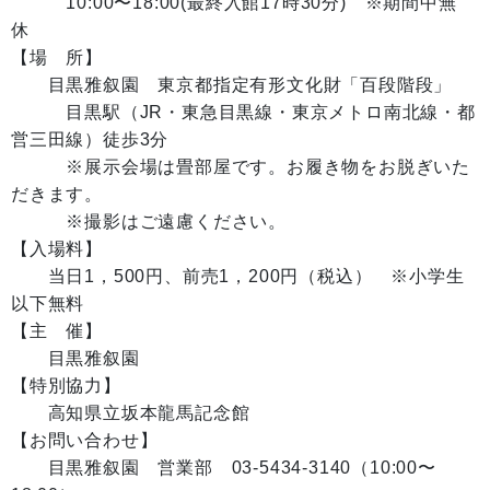
10:00〜18:00(最終入館17時30分) ※期間中無
休
【場 所】
目黒雅叙園 東京都指定有形文化財「百段階段」
目黒駅（JR・東急目黒線・東京メトロ南北線・都
営三田線）徒歩3分
※展示会場は畳部屋です。お履き物をお脱ぎいた
だきます。
※撮影はご遠慮ください。
【入場料】
当日1，500円、前売1，200円（税込） ※小学生
以下無料
【主 催】
目黒雅叙園
【特別協力】
高知県立坂本龍馬記念館
【お問い合わせ】
目黒雅叙園 営業部 03-5434-3140（10:00〜