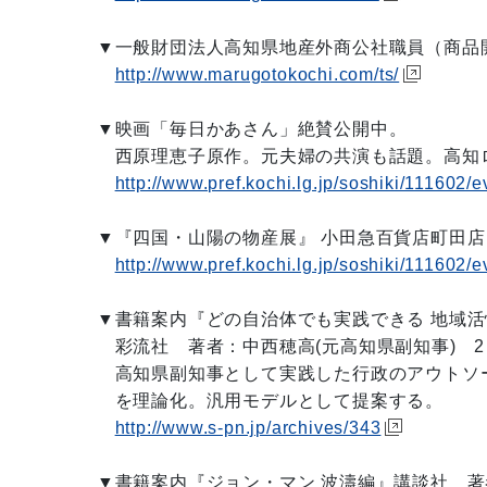
▼一般財団法人高知県地産外商公社職員（商品
http://www.marugotokochi.com/ts/
▼映画「毎日かあさん」絶賛公開中。
西原理恵子原作。元夫婦の共演も話題。高知
http://www.pref.kochi.lg.jp/soshiki/111602
▼『四国・山陽の物産展』 小田急百貨店町田店【
http://www.pref.kochi.lg.jp/soshiki/111602
▼書籍案内『どの自治体でも実践できる 地域活
彩流社 著者：中西穂高(元高知県副知事) 2，
高知県副知事として実践した行政のアウトソー
を理論化。汎用モデルとして提案する。
http://www.s-pn.jp/archives/343
▼書籍案内『ジョン・マン 波濤編』講談社 著