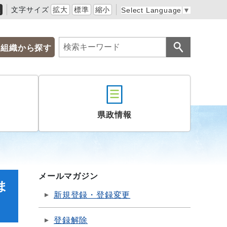
黒
文字サイズ
拡大
標準
縮小
Select Language
▼
組織から探す
県政情報
メールマガジン
ま
新規登録・登録変更
登録解除