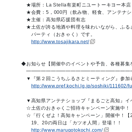
★場所：La Stella有楽町ニユートーキヨー本
★会費：5，000円（飲み物、軽食、アンテナ
★主催：高知県応援団有志
★土佐が誇る地酒や料理を味わいながら、ふる
パーティ（おきゃく）です。
http://www.tosajikara.net/
◆お知らせ【開催中のイベントや予告、各種募集
━━━━━━━━━━━━━━━━━━━━━
▼『第２回こうちふるさとミーティング』参加者
http://www.pref.kochi.lg.jp/soshiki/111602/f
▼高知県アンテナショップ『まるごと高知』イ
☆土佐のおきゃくご招待キャンペーン実施中！【
☆「行くぜよ！高知キャンペーン」開催中！【2
19、20の両日は「カツオ人間」登場！！
http://www.marugotokochi.com/