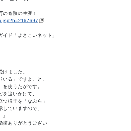
万の奇跡の生涯！
ew.jsp?b=2167697
ガイド「よさこいネット」
受けました。
並いる」ですよ、と。
」を使うたがです。
どを追いかけて、
立つ様子を「なぶら」
示していますので、
。』
指摘ありがとうござい