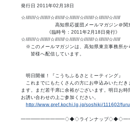
発行日 2011年02月18日
☆///////☆///////☆///////☆///////☆///////☆///////☆/////
高知県応援団メールマガジン＠関
《臨時号：2011年2月18日発行》
☆///////☆///////☆///////☆///////☆///////☆///////☆/////
※このメールマガジンは、高知県東京事務所か
皆様へ配信しています。
明日開催！『こうちふるさとミーティング』
これまでにもたくさんの方にお申込みいただき
ます。まだ若干席に余裕がございます。明日お時
お誘い合わせの上ご参加ください。
http://www.pref.kochi.lg.jp/soshiki/111602/fur
━━━━━━━━━◇◆◇ラインナップ◇◆◇━