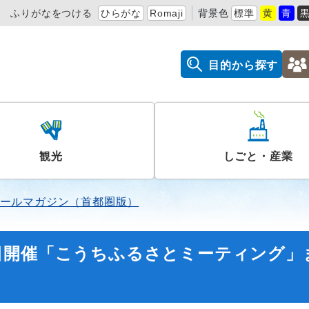
ふりがなをつける
ひらがな
Romaji
背景色
標準
黄
青
目的から探す
観光
しごと・産業
ールマガジン（首都圏版）
日開催「こうちふるさとミーティング」