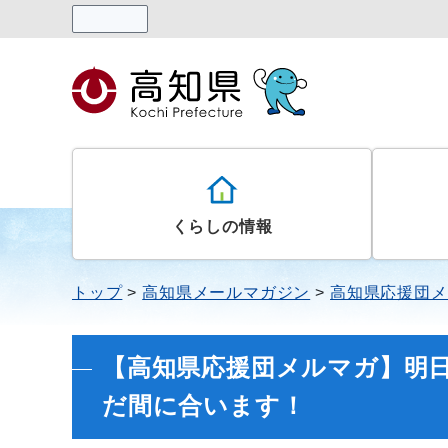
読み上げる
くらしの情報
トップ
高知県メールマガジン
高知県応援団メ
【高知県応援団メルマガ】明
だ間に合います！