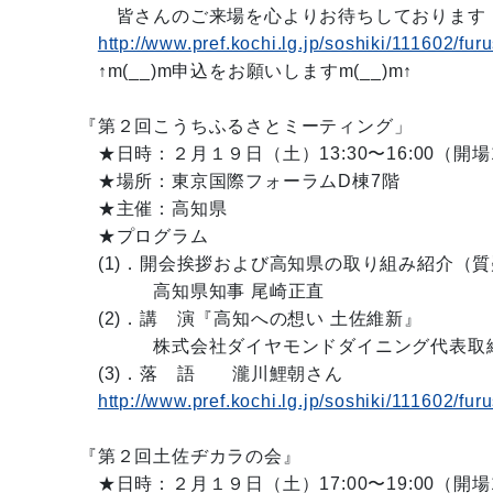
皆さんのご来場を心よりお待ちしております
http://www.pref.kochi.lg.jp/soshiki/111602/fur
↑m(__)m申込をお願いしますm(__)m↑
『第２回こうちふるさとミーティング」
★日時：２月１９日（土）13:30〜16:00（開場1
★場所：東京国際フォーラムD棟7階
★主催：高知県
★プログラム
(1)．開会挨拶および高知県の取り組み紹介（
高知県知事 尾崎正直
(2)．講 演『高知への想い 土佐維新』
株式会社ダイヤモンドダイニング代表取締役
(3)．落 語 瀧川鯉朝さん
http://www.pref.kochi.lg.jp/soshiki/111602/fur
『第２回土佐ヂカラの会』
★日時：２月１９日（土）17:00〜19:00（開場1