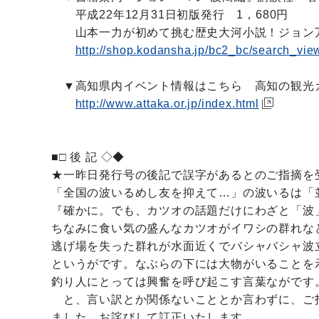
平成22年12月31日初版発行 1，680円
山本一力が初めて挑む歴史大河小説！ジョン
http://shop.kodansha.jp/bc2_bc/search_vi
▼高知県内イベント情報はこちら 高知の観光
http://www.attaka.or.jp/index.html
■□ 後 記 ◇◆
★一昨日発行号の後記で誤字があるとのご指摘を
「全国の波いるめし友を抑えて…」の波いるは「
『確かに。でも、カツオの話題だけにわざと「波
ちなみに食い気の盛んなカツオがイワシの群れな
逃げ場を失った群れが水面近くでバシャバシャ波
というがです。なぶらの下には大物がいることを
釣り人にとっては興奮を呼び起こす言葉ながです
と、言い訳とか関係ないこととか言わずに、ご
ました。お詫びして訂正いたします。