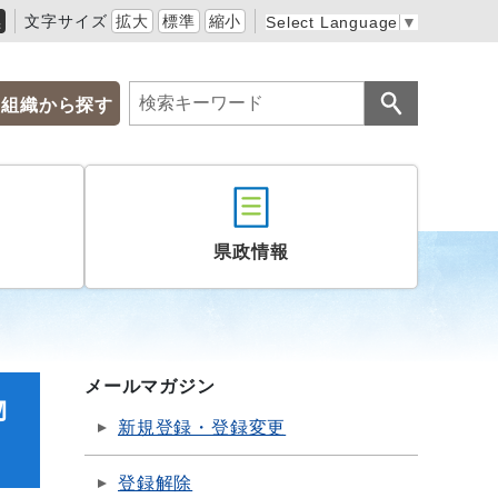
黒
文字サイズ
拡大
標準
縮小
Select Language
▼
組織から探す
県政情報
メールマガジン
物
新規登録・登録変更
登録解除