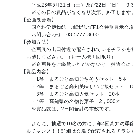
平成23年5月21日（土）及び22日（日） 9:30
※その日の賞品がなくなり次第、終了します
【企画展会場】
国立科学博物館 地球館地下1会特別展示会場
お問い合わせ：03-5777-8600
【参加方法】
企画展の出口付近で配布されているチラシを
お越しください。（お一人様１回限り）
※企画展をご鑑賞いただかないと、抽選会に
【賞品内容】
・1等 まるごと高知ごちそうセット 5本
・2等 まるごと高知美味しいご飯セット 1
・3等 まるごと高知人気セット 20本
・4等 高知県の名物お菓子 2，000本
※賞品数は、2日間合計の本数です。
さらに、抽選で10名の方に、年4回高知の季
ルチャンス！！詳細は会場で配布されるチラシ