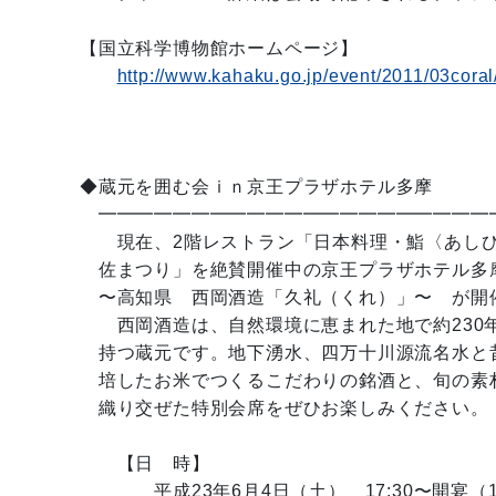
【国立科学博物館ホームページ】
http://www.kahaku.go.jp/event/2011/03coral
◆蔵元を囲む会ｉｎ京王プラザホテル多摩
━━━━━━━━━━━━━━━━━━━━━
現在、2階レストラン「日本料理・鮨〈あしび
佐まつり」を絶賛開催中の京王プラザホテル多
〜高知県 西岡酒造「久礼（くれ）」〜 が開
西岡酒造は、自然環境に恵まれた地で約230
持つ蔵元です。地下湧水、四万十川源流名水と
培したお米でつくるこだわりの銘酒と、旬の素
織り交ぜた特別会席をぜひお楽しみください。
【日 時】
平成23年6月4日（土） 17:30〜開宴（17