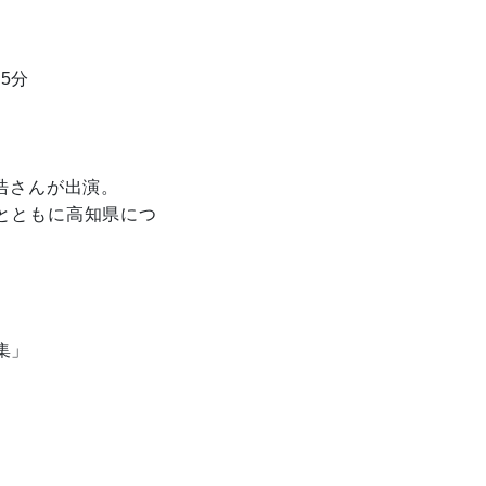
5分
浩さんが出演。
ともに高知県につ
集」
時