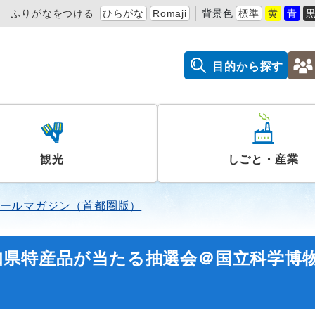
ふりがなをつける
ひらがな
Romaji
背景色
標準
黄
青
目的から探す
観光
しごと・産業
ールマガジン（首都圏版）
知県特産品が当たる抽選会＠国立科学博