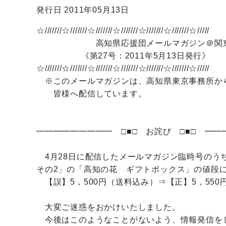
発行日 2011年05月13日
☆///////☆///////☆///////☆///////☆///////☆///////☆/////
高知県応援団メールマガジン＠関
《第27号：2011年5月13日発行》
☆///////☆///////☆///////☆///////☆///////☆///////☆/////
※このメールマガジンは、高知県東京事務所か
皆様へ配信しています。
━━━━━━━━━ □■□ お詫び □■□ ━━
4月28日に配信したメールマガジン臨時号のう
その2」の「高知の花 ギフトボックス」の値段
【誤】5，500円（送料込み）⇒【正】5，550
大変ご迷惑をおかけいたしました。
今後はこのようなことがないよう、情報発信を