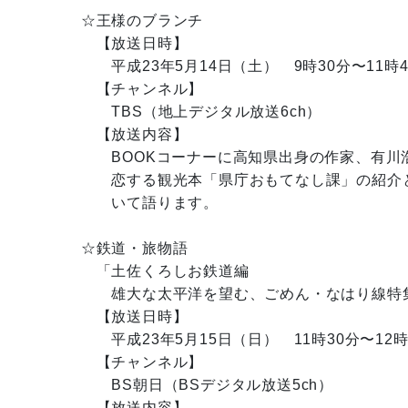
☆王様のブランチ
【放送日時】
平成23年5月14日（土） 9時30分〜11時4
【チャンネル】
TBS（地上デジタル放送6ch）
【放送内容】
BOOKコーナーに高知県出身の作家、有川
恋する観光本「県庁おもてなし課」の紹介と
いて語ります。
☆鉄道・旅物語
「土佐くろしお鉄道編
雄大な太平洋を望む、ごめん・なはり線特
【放送日時】
平成23年5月15日（日） 11時30分〜12
【チャンネル】
BS朝日（BSデジタル放送5ch）
【放送内容】