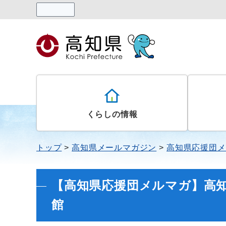
読み上げる
くらしの情報
トップ
高知県メールマガジン
高知県応援団メ
【高知県応援団メルマガ】高
館