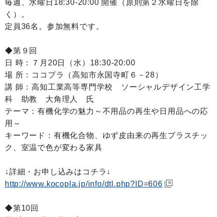
毎週、水曜日18:30-20:00 開催（原則第２水曜日を除
く）。
定員36名。参加無料です。
◆第９回
日 時：７月20日（水）18:30-20:00
場 所：ココプラ（高知市永国寺町６－28）
講 師：高知工業高等専門学校 ソーシャルデザイン工学
科 助教 大角理人 氏
テーマ：有機化学の魅力～不用品の再生や日用品への応
用～
キーワード：有機化合物、ゆず皮由来の再生プラスチッ
ク、室温で色が変わる家具
↓詳細・お申し込みはコチラ↓
http://www.kocopla.jp/info/dtl.php?ID=606
◆第10回