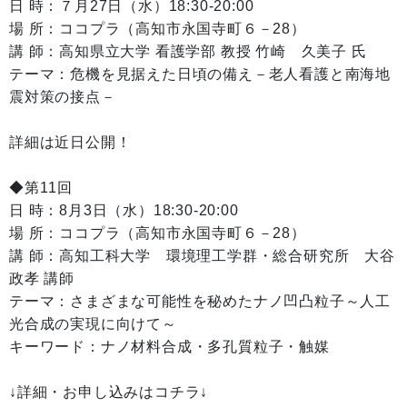
日 時：７月27日（水）18:30-20:00
場 所：ココプラ（高知市永国寺町６－28）
講 師：高知県立大学 看護学部 教授 竹崎 久美子 氏
テーマ：危機を見据えた日頃の備え－老人看護と南海地
震対策の接点－
詳細は近日公開！
◆第11回
日 時：8月3日（水）18:30-20:00
場 所：ココプラ（高知市永国寺町６－28）
講 師：高知工科大学 環境理工学群・総合研究所 大谷
政孝 講師
テーマ：さまざまな可能性を秘めたナノ凹凸粒子～人工
光合成の実現に向けて～
キーワード：ナノ材料合成・多孔質粒子・触媒
↓詳細・お申し込みはコチラ↓