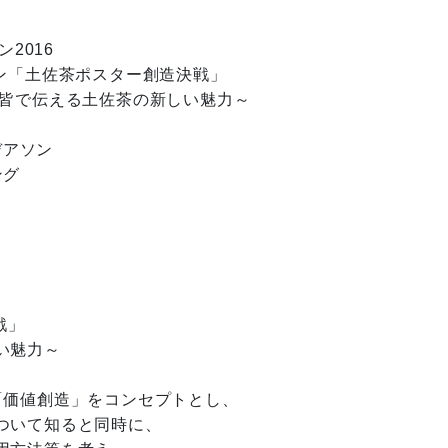
2016
茶ポスター創造決戦」
佐茶の新しい魅力～
デアソン
グ
戦」
魅力～
「価値創造」をコンセプトとし、
ついて知ると同時に、