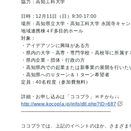
協力：高知工科大学
日時：12月11日（日）9:30-17:00
場所：高知県立大学・高知工科大学 永国寺キャン
地域連携棟４F多目的ホール
対象：
・アイデアソンに興味がある方
・県内の大学・高専・専門学校・高校等に所属す
・県内企業・団体・行政の方
・高知県内での起業または新事業の展開を行いた
・高知県へのＵターン＆Ｉターン希望者
定員：40名程度（参加費無料）
詳細・お申し込みは「ココプラ」ＨＰから↓↓
http://www.kocopla.jp/info/dtl.php?ID=687
──────────────────────────
ココプラでは、上記のイベントのほか、さまざま