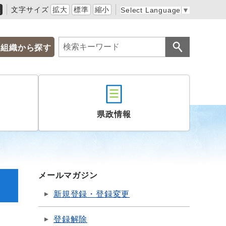
黒
文字サイズ
拡大
標準
縮小
Select Language
▼
組織から探す
県政情報
メールマガジン
新規登録・登録変更
登録解除