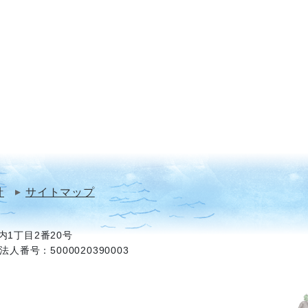
針
サイトマップ
1丁目2番20号
法人番号：5000020390003