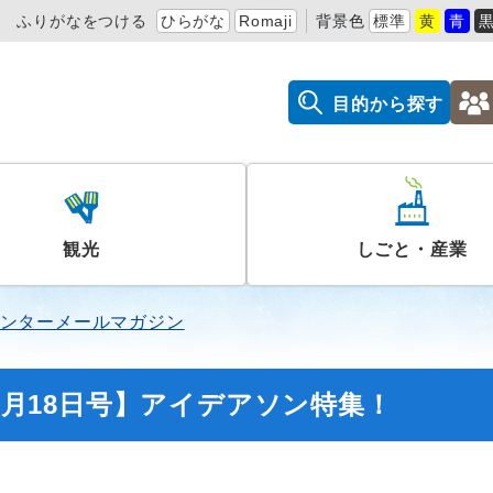
ふりがなをつける
ひらがな
Romaji
背景色
標準
黄
青
目的から探す
観光
しごと・産業
ンターメールマガジン
11月18日号】アイデアソン特集！