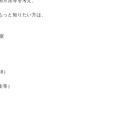
用方法等を考え、
もっと知りたい方は、
室
8）
生等）