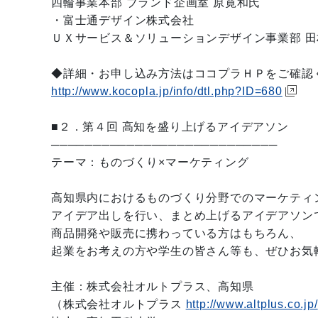
四輪事業本部 ブランド企画室 原寛和氏
・富士通デザイン株式会社
ＵＸサービス＆ソリューションデザイン事業部 田
◆詳細・お申し込み方法はココプラＨＰをご確認
http://www.kocopla.jp/info/dtl.php?ID=680
■２．第４回 高知を盛り上げるアイデアソン
───────────────────────────
テーマ：ものづくり×マーケティング
高知県内におけるものづくり分野でのマーケティ
アイデア出しを行い、まとめ上げるアイデアソン
商品開発や販売に携わっている方はもちろん、
起業をお考えの方や学生の皆さん等も、ぜひお気
主催：株式会社オルトプラス、高知県
（株式会社オルトプラス
http://www.altplus.co.jp/