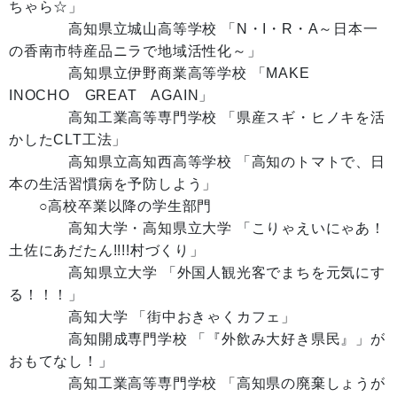
ちゃら☆」
高知県立城山高等学校 「N・I・R・A～日本一
の香南市特産品ニラで地域活性化～」
高知県立伊野商業高等学校 「MAKE
INOCHO GREAT AGAIN」
高知工業高等専門学校 「県産スギ・ヒノキを活
かしたCLT工法」
高知県立高知西高等学校 「高知のトマトで、日
本の生活習慣病を予防しよう」
○高校卒業以降の学生部門
高知大学・高知県立大学 「こりゃえいにゃあ！
土佐にあだたん!!!!村づくり」
高知県立大学 「外国人観光客でまちを元気にす
る！！！」
高知大学 「街中おきゃくカフェ」
高知開成専門学校 「『外飲み大好き県民』」が
おもてなし！」
高知工業高等専門学校 「高知県の廃棄しょうが