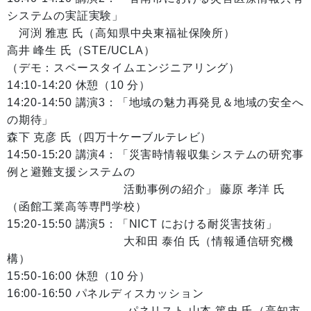
システムの実証実験」
河渕 雅恵 氏（高知県中央東福祉保険所）
高井 峰生 氏（STE/UCLA）
（デモ：スペースタイムエンジニアリング）
14:10-14:20 休憩（10 分）
14:20-14:50 講演3：「地域の魅力再発見＆地域の安全へ
の期待」
森下 克彦 氏（四万十ケーブルテレビ）
14:50-15:20 講演4：「災害時情報収集システムの研究事
例と避難支援システムの
活動事例の紹介」 藤原 孝洋 氏
（函館工業高等専門学校）
15:20-15:50 講演5：「NICT における耐災害技術」
大和田 泰伯 氏（情報通信研究機
構）
15:50-16:00 休憩（10 分）
16:00-16:50 パネルディスカッション
パネリスト 山本 篤史 氏（高知市