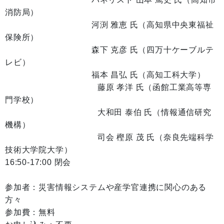
消防局）
河渕 雅恵 氏（高知県中央東福祉
保険所）
森下 克彦 氏（四万十ケーブルテ
レビ）
福本 昌弘 氏（高知工科大学）
藤原 孝洋 氏（函館工業高等専
門学校）
大和田 泰伯 氏（情報通信研究
機構）
司会 樫原 茂 氏（奈良先端科学
技術大学院大学）
16:50-17:00 閉会
参加者：災害情報システムや産学官連携に関心のある
方々
参加費：無料