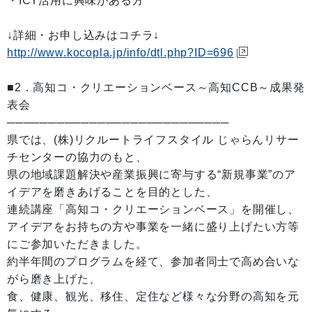
・ICT活用に興味がある方
↓詳細・お申し込みはコチラ↓
http://www.kocopla.jp/info/dtl.php?ID=696
■2．高知コ・クリエーションベース～高知CCB～成果発
表会
───────────────────────────
県では、(株)リクルートライフスタイル じゃらんリサー
チセンターの協力のもと、
県の地域課題解決や産業振興に寄与する“新規事業”のア
イデアを磨きあげることを目的とした、
連続講座「高知コ・クリエーションベース」を開催し、
アイデアをお持ちの方や事業を一緒に盛り上げたい方等
にご参加いただきました。
約半年間のプログラムを経て、参加者同士で高め合いな
がら磨き上げた、
食、健康、観光、移住、定住など様々な分野の高知を元