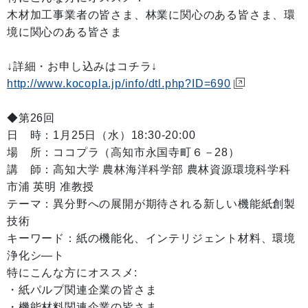
木材加工事業者の皆さま、林業に関心のある皆さま、環
境に関心のある皆さま
↓詳細・お申し込みはコチラ↓
http://www.kocopla.jp/info/dtl.php?ID=690
◆第26回
日 時：1月25日（水）18:30-20:00
場 所：ココプラ（高知市永国寺町６－28）
講 師：高知大学 農林海洋科学部 農林資源環境科学科
市浦 英明 准教授
テーマ：異分野への展開が期待される新しい機能紙創製
技術
キーワード：紙の機能化、インテリジェント材料、環境
浄化シ―ト
特にこんな方にオススメ:
・紙パルプ関連企業の皆さま
・機能材料関連企業の皆さま