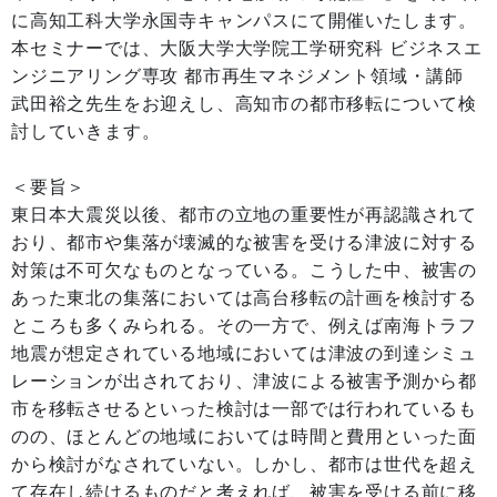
に高知工科大学永国寺キャンパスにて開催いたします。
本セミナーでは、大阪大学大学院工学研究科 ビジネスエ
ンジニアリング専攻 都市再生マネジメント領域・講師
武田裕之先生をお迎えし、高知市の都市移転について検
討していきます。
＜要旨＞
東日本大震災以後、都市の立地の重要性が再認識されて
おり、都市や集落が壊滅的な被害を受ける津波に対する
対策は不可欠なものとなっている。こうした中、被害の
あった東北の集落においては高台移転の計画を検討する
ところも多くみられる。その一方で、例えば南海トラフ
地震が想定されている地域においては津波の到達シミュ
レーションが出されており、津波による被害予測から都
市を移転させるといった検討は一部では行われているも
のの、ほとんどの地域においては時間と費用といった面
から検討がなされていない。しかし、都市は世代を超え
て存在し続けるものだと考えれば、被害を受ける前に移