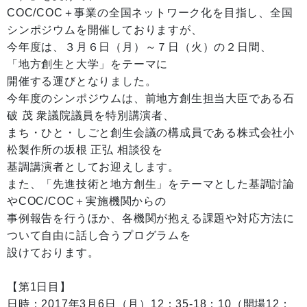
COC/COC＋事業の全国ネットワーク化を目指し、全国
シンポジウムを開催しておりますが、
今年度は、３月６日（月）～７日（火）の２日間、
「地方創生と大学」をテーマに
開催する運びとなりました。
今年度のシンポジウムは、前地方創生担当大臣である石
破 茂 衆議院議員を特別講演者、
まち・ひと・しごと創生会議の構成員である株式会社小
松製作所の坂根 正弘 相談役を
基調講演者としてお迎えします。
また、「先進技術と地方創生」をテーマとした基調討論
やCOC/COC＋実施機関からの
事例報告を行うほか、各機関が抱える課題や対応方法に
ついて自由に話し合うプログラムを
設けております。
【第1日目】
日時：2017年3月6日（月）12：35-18：10（開場12：