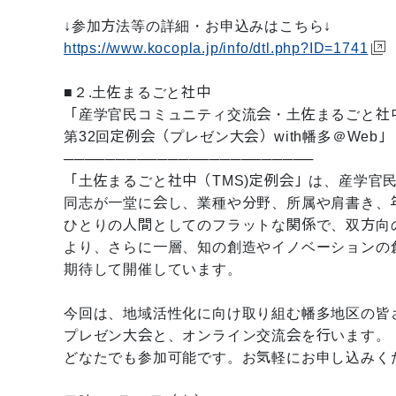
↓参加方法等の詳細・お申込みはこちら↓
https://www.kocopla.jp/info/dtl.php?ID=1741
■２.土佐まるごと社中
「産学官民コミュニティ交流会・土佐まるごと社中
第32回定例会（プレゼン大会）with幡多＠Web」
────────────────────────
「土佐まるごと社中（TMS)定例会」は、産学官
同志が一堂に会し、業種や分野、所属や肩書き、
ひとりの人間としてのフラットな関係で、双方向
より、さらに一層、知の創造やイノベーションの
期待して開催しています。
今回は、地域活性化に向け取り組む幡多地区の皆
プレゼン大会と、オンライン交流会を行います。
どなたでも参加可能です。お気軽にお申し込みく