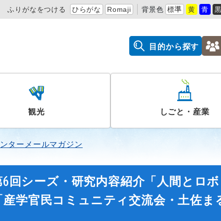
ふりがなをつける
ひらがな
Romaji
背景色
標準
黄
青
目的から探す
観光
しごと・産業
ンターメールマガジン
】第6回シーズ・研究内容紹介「人間とロボ
「産学官民コミュニティ交流会・土佐ま