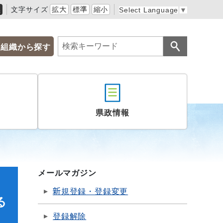
黒
文字サイズ
拡大
標準
縮小
Select Language
▼
組織から探す
県政情報
メールマガジン
新規登録・登録変更
る
登録解除