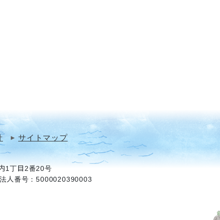
針
サイトマップ
1丁目2番20号
法人番号：5000020390003