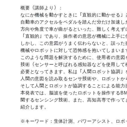
概要（講師より）：
なにか機械を動かすときに「直観的に動かせる」
自動車のアクセルをペダルを踏んだ分だけ加速し
方向や角度で車が曲がるといった、難しく考えず
「直観的」であり、操作者の意思が機械に上手に
しかし、この意図がうまく伝わらないと、誤った
機械やロボットに対して恐怖感を抱いてしまいま
このような問題を解決するために、使用者の意図
技術（センサーと呼ばれる感知器などを使用して
必要となってきます。私は「人間ロボット協調」
人間の意図を読み取るセンサ技術や、ロボットか
そして人間とロボットが協調することによる能力
本発表では、脳波を使ったロボットを操作するBM
関するセンシング技術、また、高知高専で作って
紹介します。
※キーワード：生体計測、パワーアシスト、ロボ