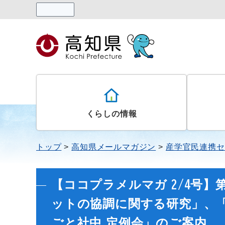
読み上げる
くらしの情報
トップ
高知県メールマガジン
産学官民連携セ
【ココプラメルマガ 2/4号
ットの協調に関する研究」、
ごと社中 定例会」のご案内