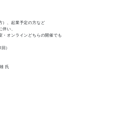
方）、起業予定の方など
に伴い、
室・オンラインどちらの開催でも
1回）
雄 氏