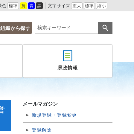
景色
標準
黄
青
黒
文字サイズ
拡大
標準
縮小
組織から探す
県政情報
メールマガジン
営
新規登録・登録変更
登録解除