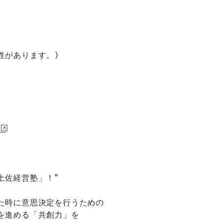
性があります。)
】
土佐経営塾」！”
た時に意思決定を行うための
を進める「共創力」を