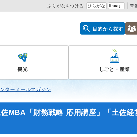
ふりがなをつける
ひらがな
Romaji
背
目的から探す
観光
しごと・産業
ンターメールマガジン
土佐MBA「財務戦略 応用講座」「土佐経