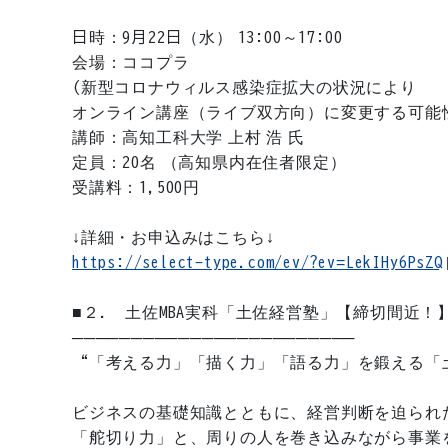
日時：9月22日（水） 13:00～17:00
会場：ココプラ
(新型コロナウィルス感染症拡大の状況により
オンライン講座（ライブ双方向）に変更する可能
講師：高知工科大学 上村 浩 氏
定員：20名 （高知県内在住者限定）
受講料：1,500円
↓詳細・お申込みはこちら↓
https://select-type.com/ev/?ev=LekIHy6PsZQ
■２. 土佐MBA実科「土佐経営塾」【締切間近！
────────────────────────
“「考える力」「描く力」「語る力」を鍛える「
ビジネスの基礎知識とともに、経営判断を迫られ
「舵切り力」と、周りの人を巻き込みながら事業