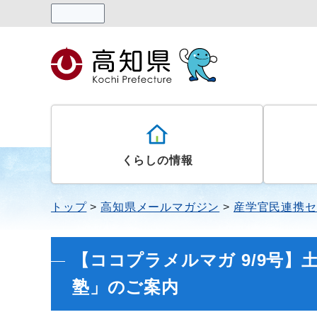
読み上げる
くらしの情報
トップ
高知県メールマガジン
産学官民連携セ
【ココプラメルマガ 9/9号】
塾」のご案内