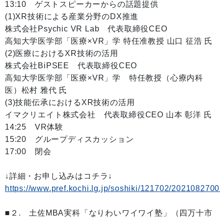
13:10 ゲストスピーカーからの話題提供
(1)XR技術による産業分野のDX推進
株式会社Psychic VR Lab 代表取締役CEO
高知大学医学部「医療×VR」学 特任准教授 山口 征浩 氏
(2)医療におけるXR技術の活用
株式会社BiPSEE 代表取締役CEO
高知大学医学部「医療×VR」学 特任教授（心療内科
医）松村 雅代 氏
(3)技能伝承におけるXR技術の活用
イマクリエイト株式会社 代表取締役CEO 山本 彰洋 氏
14:25 VR体験
15:20 グループディスカッション
17:00 閉会
↓詳細・お申し込みはコチラ↓
https://www.pref.kochi.lg.jp/soshiki/121702/202108270
■２. 土佐MBA実科「なりわいワイワイ塾」（四万十市