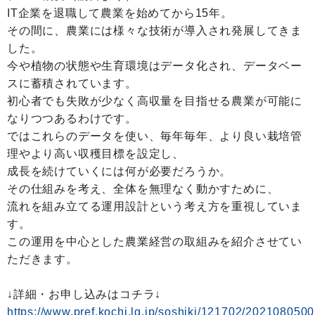
IT企業を退職して農業を始めてから15年。
その間に、農業には様々な技術が導入され発展してきま
した。
今や植物の状態や生育環境はデータ化され、データベー
スに蓄積されています。
初心者でも失敗が少なく高収量を目指せる農業が可能に
なりつつあるわけです。
ではこれらのデータを使い、毎年毎年、より良い栽培管
理やより高い収穫目標を設定し、
成長を続けていくには何が必要だろうか。
その仕組みを考え、全体を無理なく動かすために、
流れを組み立てる運用設計という考え方を重視していま
す。
この運用を中心とした農業経営の取組みを紹介させてい
ただきます。
↓詳細・お申し込みはコチラ↓
https://www.pref.kochi.lg.jp/soshiki/121702/202108050