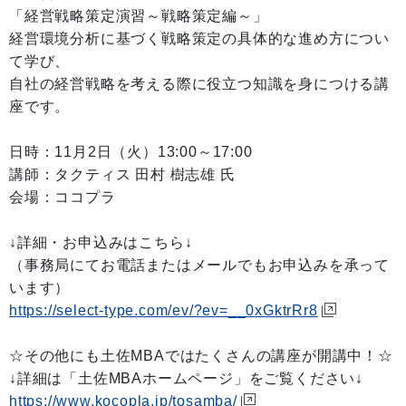
「経営戦略策定演習～戦略策定編～」
経営環境分析に基づく戦略策定の具体的な進め方につい
て学び、
自社の経営戦略を考える際に役立つ知識を身につける講
座です。
日時：11月2日（火）13:00～17:00
講師：タクティス 田村 樹志雄 氏
会場：ココプラ
↓詳細・お申込みはこちら↓
（事務局にてお電話またはメールでもお申込みを承って
います）
https://select-type.com/ev/?ev=__0xGktrRr8
☆その他にも土佐MBAではたくさんの講座が開講中！☆
↓詳細は「土佐MBAホームページ」をご覧ください↓
https://www.kocopla.jp/tosamba/