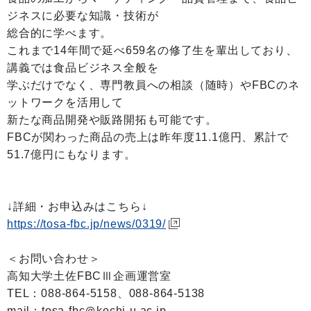
ジネスに必要な知識・技術が
総合的に学べます。
これまで14年間で延べ659名の修了生を輩出しており、
講義では食品ビジネス全般を
学ぶだけでなく、専門教員への相談（随時）やFBCのネ
ットワークを活用して
新たな商品開発や販路開拓も可能です。
FBCが関わった商品の売上は昨年度11.1億円、累計で
51.7億円にもなります。
↓詳細・お申込みはこちら↓
https://tosa-fbc.jp/news/0319/
＜お問い合わせ＞
高知大学土佐FBCⅢ企画運営室
TEL：088-864-5158、088-864-5138
mail：tosa-fbc＠kochi-u.ac.jp