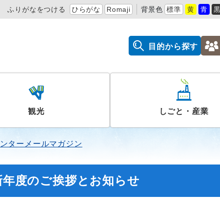
ふりがなをつける
ひらがな
Romaji
背景色
標準
黄
青
目的から探す
観光
しごと・産業
ンターメールマガジン
】新年度のご挨拶とお知らせ