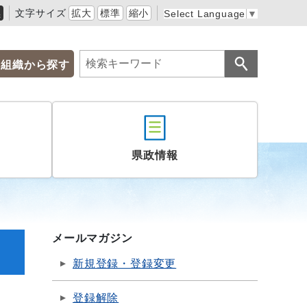
黒
文字サイズ
拡大
標準
縮小
Select Language
▼
組織から探す
県政情報
メールマガジン
新規登録・登録変更
登録解除