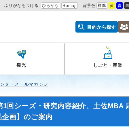
ふりがなをつける
ひらがな
Romaji
背景色
標準
黄
青
目的から探す
観光
しごと・産業
ンターメールマガジン
 第1回シーズ・研究内容紹介、土佐MBA 
品企画】のご案内