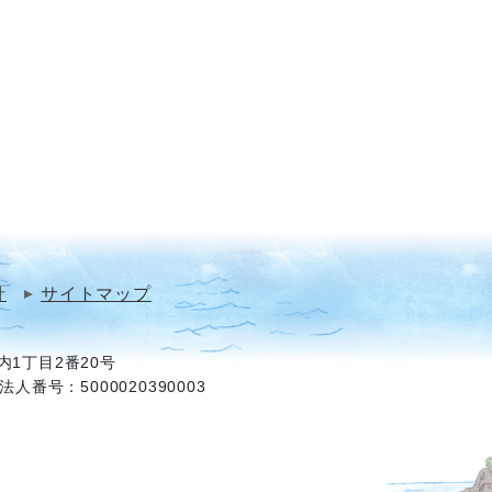
針
サイトマップ
1丁目2番20号
法人番号：5000020390003