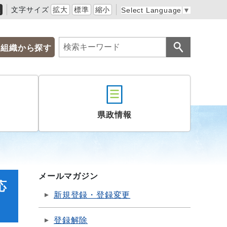
黒
文字サイズ
拡大
標準
縮小
Select Language
▼
組織から探す
県政情報
メールマガジン
応
新規登録・登録変更
登録解除