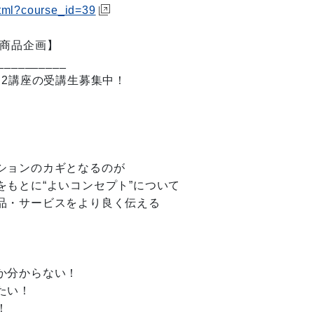
html?course_id=39
・商品企画】
__________
】2講座の受講生募集中！
ションのカギとなるのが
もとに“よいコンセプト”について
品・サービスをより良く伝える
か分からない！
たい！
！