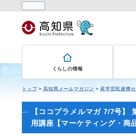
読み上げる
くらしの情報
トップ
高知県メールマガジン
産学官民連携セ
【ココプラメルマガ 7/7号】
用講座【マーケティング・商