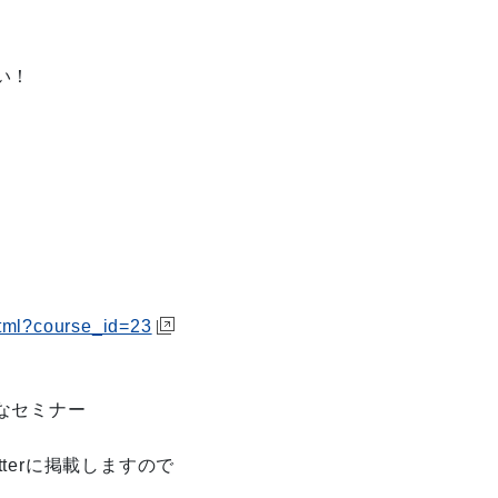
い！
html?course_id=23
なセミナー
tterに掲載しますので