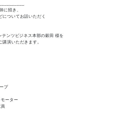
__________
師に招き、
どについてお話いただく
ンテンツビジネス本部の穀田 様を
ご講演いただきます。
ープ
ロモーター
究員