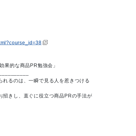
html?course_id=38
効果的な商品PR勉強会」
__________
られるのは、一瞬で見る人を惹きつける
お招きし、直ぐに役立つ商品PRの手法が