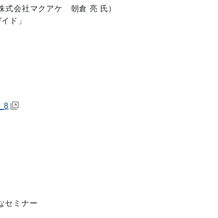
株式会社マクアケ 朝倉 亮 氏）
ガイド」
）
v_8
なセミナー