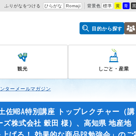
ふりがなをつける
ひらがな
Romaji
背景色
標準
黄
青
目的から探す
観光
しごと・産業
ンターメールマガジン
】土佐MBA特別講座 トップレクチャー（講
ズ株式会社 穀田 様）、高知県 地産地
上げる！ 効果的な商品PR勉強会」のご