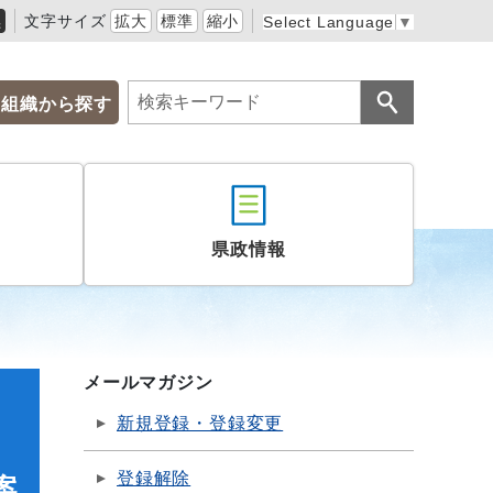
黒
文字サイズ
拡大
標準
縮小
Select Language
▼
組織から探す
県政情報
メールマガジン
新規登録・登録変更
登録解除
案