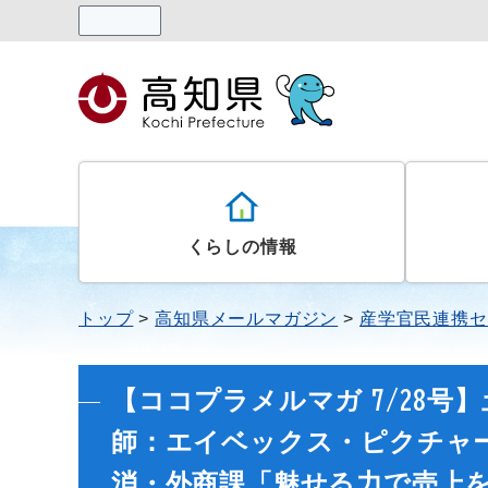
読み上げる
くらしの情報
トップ
高知県メールマガジン
産学官民連携セ
【ココプラメルマガ 7/28号
師：エイベックス・ピクチャー
消・外商課「魅せる力で売上を