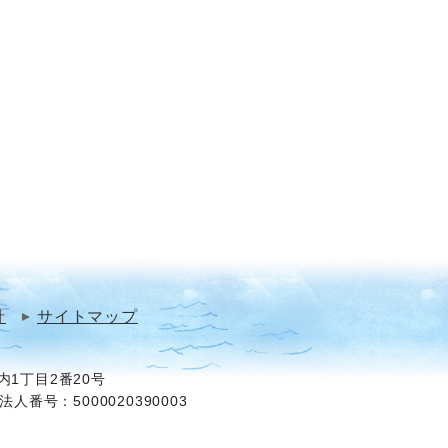
針
サイトマップ
1丁目2番20号
法人番号：5000020390003