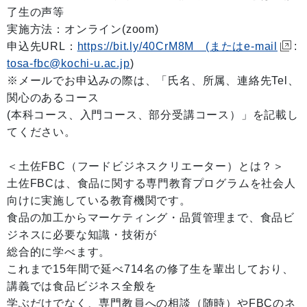
了生の声等
実施方法：オンライン(zoom)
申込先URL：
https://bit.ly/40CrM8M (またはe-mail
:
tosa-fbc@kochi-u.ac.jp
)
※メールでお申込みの際は、「氏名、所属、連絡先Tel、
関心のあるコース
(本科コース、入門コース、部分受講コース）」を記載し
てください。
＜土佐FBC（フードビジネスクリエーター）とは？＞
土佐FBCは、食品に関する専門教育プログラムを社会人
向けに実施している教育機関です。
食品の加工からマーケティング・品質管理まで、食品ビ
ジネスに必要な知識・技術が
総合的に学べます。
これまで15年間で延べ714名の修了生を輩出しており、
講義では食品ビジネス全般を
学ぶだけでなく、専門教員への相談（随時）やFBCのネ