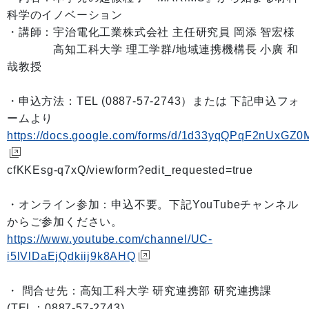
科学のイノベーション
・講師：宇治電化工業株式会社 主任研究員 岡添 智宏様
高知工科大学 理工学群/地域連携機構長 小廣 和
哉教授
・申込方法：TEL (0887-57-2743）または 下記申込フォ
ームより
https://docs.google.com/forms/d/1d33yqQPqF2nUx
cfKKEsg-q7xQ/viewform?edit_requested=true
・オンライン参加：申込不要。下記YouTubeチャンネル
からご参加ください。
https://www.youtube.com/channel/UC-
i5lVlDaEjQdkiij9k8AHQ
・ 問合せ先：高知工科大学 研究連携部 研究連携課
(TEL：0887-57-2743)