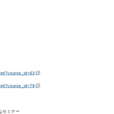
html?course_id=63
html?course_id=79
なセミナー