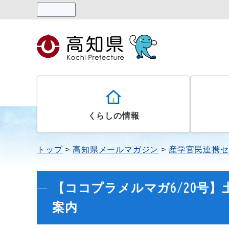
読み上げる
くらしの情報
トップ
高知県メールマガジン
産学官民連携セ
【ココプラメルマガ6/20号】土佐
案内