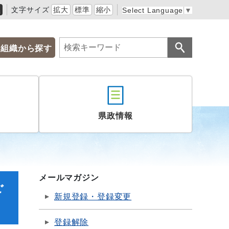
黒
文字サイズ
拡大
標準
縮小
Select Language
▼
組織から探す
県政情報
メールマガジン
ご
新規登録・登録変更
登録解除