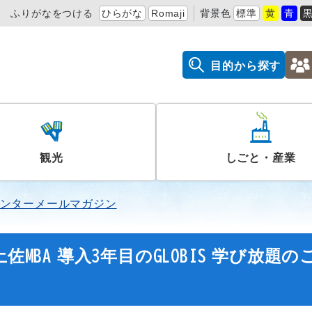
ふりがなをつける
ひらがな
Romaji
背景色
標準
黄
青
目的から探す
観光
しごと・産業
ンターメールマガジン
MBA 導入3年目のGLOBIS 学び放題の