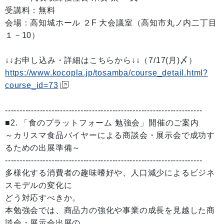
受講料：無料
会場：高知城ホール ２F 大会議室（高知市丸ノ内二丁目
１－10）
↓↓お申し込み・詳細はこちらから↓↓（7/17(月)〆）
https://www.kocopla.jp/tosamba/course_detail.html?
course_id=73
--------------------------------------------------------------------
■2. 「食のプラットフォーム 勉強会」開催のご案内
～カリスマ食品バイヤーによる商談会・展示会で成功す
るための出展準備～
--------------------------------------------------------------------
多様化する消費者の趣味嗜好や、人口減少によるビジネ
スモデルの変化に
どう対応すべきか。
本勉強会では、商品力の強化や事業の成長を見越した商
談会・展示会出展の