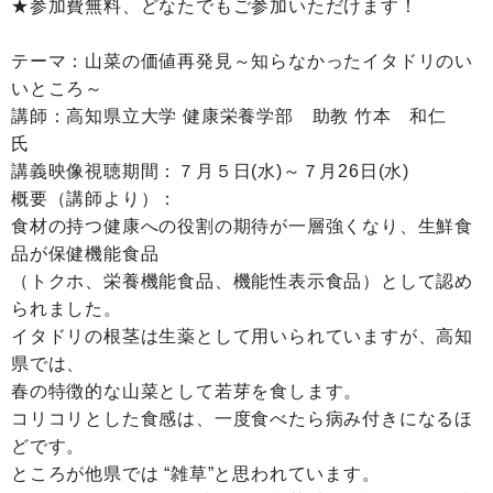
★参加費無料、どなたでもご参加いただけます！
テーマ：山菜の価値再発見～知らなかったイタドリのい
いところ～
講師：高知県立大学 健康栄養学部 助教 竹本 和仁
氏
講義映像視聴期間：７月５日(水)～７月26日(水)
概要（講師より）：
食材の持つ健康への役割の期待が一層強くなり、生鮮食
品が保健機能食品
（トクホ、栄養機能食品、機能性表示食品）として認め
られました。
イタドリの根茎は生薬として用いられていますが、高知
県では、
春の特徴的な山菜として若芽を食します。
コリコリとした食感は、一度食べたら病み付きになるほ
どです。
ところが他県では “雑草”と思われています。