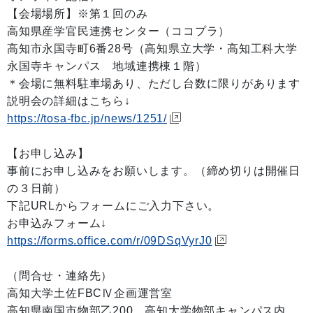
【会場場所】※第１回のみ
高知県産学官民連携センター（ココプラ）
高知市永国寺町6番28号（高知県立大学・高知工科大学
永国寺キャンパス 地域連携棟１階）
＊会場に無料駐車場あり、ただし台数に限りがあります
説明会の詳細はこちら↓
https://tosa-fbc.jp/news/1251/
【お申し込み】
事前にお申し込みをお願いします。（締め切りは開催日
の３日前）
下記URLからフォームにご入力下さい。
お申込みフォーム↓
https://forms.office.com/r/09DSqVyrJ0
（問合せ・連絡先）
高知大学土佐FBCⅣ企画運営室
高知県南国市物部乙200 高知大学物部キャンパス内