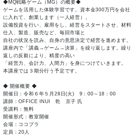
◆MQ戦略ゲーム（MG）の概要◆
ゲームを活用した体験学習です。資本金300万円を会社
に入れて、創業します（一人経営）。
設備投資を行い、雇用をし、経営をスタートさせ、材料
仕入、製造、販売など、毎回市場と
自社の状況を読み、自身の意思決定で経営を進めます。
講座内で「講義→ゲーム→決算」を繰り返します。繰り
返しの反芻により、精度の高い
「経営力、会計力、人間力」を身につけていきます。
本講座では３期分行う予定です。
◆ 開催概要 ◆
開催日：令和６年５月28日(火) 9：00～18：00
講師：OFFICE INUI 乾 京子 氏
受講料：無料
開催形式：教室開催
会場：ココプラ
定員：20人