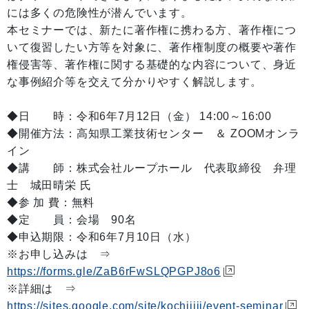
には多くの危険性が潜んでいます。
本セミナーでは、新たに著作権に携わる方、著作権につ
いて復習したい方等を対象に、著作権制度の概要や著作
権侵害等、著作権に関する基礎的な内容について、身近
な事例紹介等を交えて分かりやすく解説します。
◆日 時：令和6年7月12日（金） 14:00～16:00
◆開催方法：高知県工業技術センター ＆ ZOOMオンラ
イン
◆講 師：株式会社ループホール 代表取締役 弁理
士 城田晴栄 氏
◆参 加 費：無料
◆定 員：会場 90名
◆申込期限：令和6年7月10日（水）
※お申し込みは ⇒
https://forms.gle/ZaB6rFwSLQPGPJ8o6
※詳細は ⇒
https://sites.google.com/site/kochijiii/event-seminar